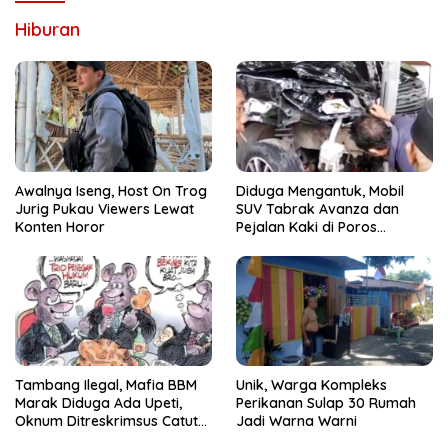
Hiburan
Awalnya Iseng, Host On Trog
Diduga Mengantuk, Mobil
Jurig Pukau Viewers Lewat
SUV Tabrak Avanza dan
Konten Horor
Pejalan Kaki di Poros
Pallangga Gowa
Tambang Ilegal, Mafia BBM
Unik, Warga Kompleks
Marak Diduga Ada Upeti,
Perikanan Sulap 30 Rumah
Oknum Ditreskrimsus Catut
Jadi Warna Warni
Nama Kapolda Sulsel