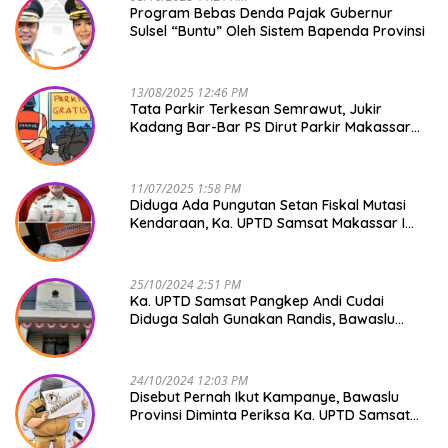
Program Bebas Denda Pajak Gubernur
Sulsel “Buntu” Oleh Sistem Bapenda Provinsi
13/08/2025 12:46 PM
Tata Parkir Terkesan Semrawut, Jukir
Kadang Bar-Bar PS Dirut Parkir Makassar
Raya NO COMMENT
11/07/2025 1:58 PM
Diduga Ada Pungutan Setan Fiskal Mutasi
Kendaraan, Ka. UPTD Samsat Makassar I
Mendadak GAPTEK
25/10/2024 2:51 PM
Ka. UPTD Samsat Pangkep Andi Cudai
Diduga Salah Gunakan Randis, Bawaslu
Jangan Tutup Mata
24/10/2024 12:03 PM
Disebut Pernah Ikut Kampanye, Bawaslu
Provinsi Diminta Periksa Ka. UPTD Samsat
Pangkep Andi Cudai