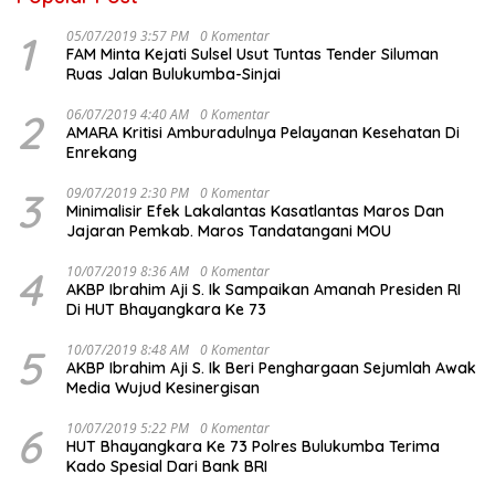
1
05/07/2019 3:57 PM
0 Komentar
FAM Minta Kejati Sulsel Usut Tuntas Tender Siluman
Ruas Jalan Bulukumba-Sinjai
2
06/07/2019 4:40 AM
0 Komentar
AMARA Kritisi Amburadulnya Pelayanan Kesehatan Di
Enrekang
3
09/07/2019 2:30 PM
0 Komentar
Minimalisir Efek Lakalantas Kasatlantas Maros Dan
Jajaran Pemkab. Maros Tandatangani MOU
4
10/07/2019 8:36 AM
0 Komentar
AKBP Ibrahim Aji S. Ik Sampaikan Amanah Presiden RI
Di HUT Bhayangkara Ke 73
5
10/07/2019 8:48 AM
0 Komentar
AKBP Ibrahim Aji S. Ik Beri Penghargaan Sejumlah Awak
Media Wujud Kesinergisan
6
10/07/2019 5:22 PM
0 Komentar
HUT Bhayangkara Ke 73 Polres Bulukumba Terima
Kado Spesial Dari Bank BRI