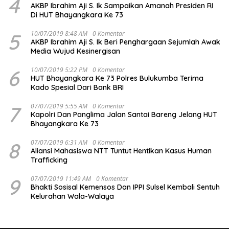
4
AKBP Ibrahim Aji S. Ik Sampaikan Amanah Presiden RI
Di HUT Bhayangkara Ke 73
5
10/07/2019 8:48 AM
0 Komentar
AKBP Ibrahim Aji S. Ik Beri Penghargaan Sejumlah Awak
Media Wujud Kesinergisan
6
10/07/2019 5:22 PM
0 Komentar
HUT Bhayangkara Ke 73 Polres Bulukumba Terima
Kado Spesial Dari Bank BRI
7
07/07/2019 5:55 AM
0 Komentar
Kapolri Dan Panglima Jalan Santai Bareng Jelang HUT
Bhayangkara Ke 73
8
07/07/2019 6:31 AM
0 Komentar
Aliansi Mahasiswa NTT Tuntut Hentikan Kasus Human
Trafficking
9
07/07/2019 11:49 AM
0 Komentar
Bhakti Sosisal Kemensos Dan IPPI Sulsel Kembali Sentuh
Kelurahan Wala-Walaya