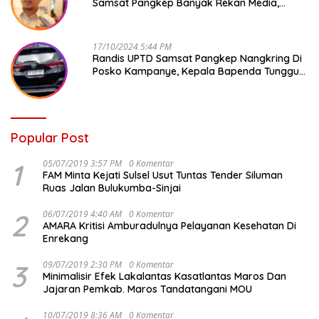
Samsat Pangkep Banyak Rekan Media,
Kepala Bapenda Ditantang Copot !
17/10/2024 5:44 PM
Randis UPTD Samsat Pangkep Nangkring Di
Posko Kampanye, Kepala Bapenda Tunggu
Reaksi Bawaslu
Popular Post
1
05/07/2019 3:57 PM
0 Komentar
FAM Minta Kejati Sulsel Usut Tuntas Tender Siluman
Ruas Jalan Bulukumba-Sinjai
2
06/07/2019 4:40 AM
0 Komentar
AMARA Kritisi Amburadulnya Pelayanan Kesehatan Di
Enrekang
3
09/07/2019 2:30 PM
0 Komentar
Minimalisir Efek Lakalantas Kasatlantas Maros Dan
Jajaran Pemkab. Maros Tandatangani MOU
10/07/2019 8:36 AM
0 Komentar