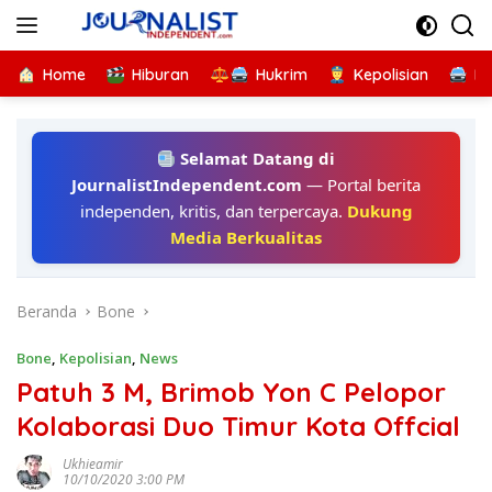
Langsung
ke
konten
Home
Hiburan
Hukrim
Kepolisian
Kr
Selamat Datang di
JournalistIndependent.com
— Portal berita
independen, kritis, dan terpercaya.
Dukung
Media Berkualitas
Beranda
Bone
Bone
,
Kepolisian
,
News
Patuh 3 M, Brimob Yon C Pelopor
Kolaborasi Duo Timur Kota Offcial
Ukhieamir
10/10/2020 3:00 PM