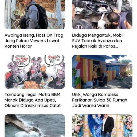
Awalnya Iseng, Host On Trog
Diduga Mengantuk, Mobil
Jurig Pukau Viewers Lewat
SUV Tabrak Avanza dan
Konten Horor
Pejalan Kaki di Poros
Pallangga Gowa
Tambang Ilegal, Mafia BBM
Unik, Warga Kompleks
Marak Diduga Ada Upeti,
Perikanan Sulap 30 Rumah
Oknum Ditreskrimsus Catut
Jadi Warna Warni
Nama Kapolda Sulsel