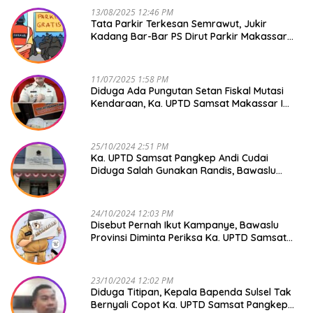
13/08/2025 12:46 PM
Tata Parkir Terkesan Semrawut, Jukir
Kadang Bar-Bar PS Dirut Parkir Makassar
Raya NO COMMENT
11/07/2025 1:58 PM
Diduga Ada Pungutan Setan Fiskal Mutasi
Kendaraan, Ka. UPTD Samsat Makassar I
Mendadak GAPTEK
25/10/2024 2:51 PM
Ka. UPTD Samsat Pangkep Andi Cudai
Diduga Salah Gunakan Randis, Bawaslu
Jangan Tutup Mata
24/10/2024 12:03 PM
Disebut Pernah Ikut Kampanye, Bawaslu
Provinsi Diminta Periksa Ka. UPTD Samsat
Pangkep Andi Cudai
23/10/2024 12:02 PM
Diduga Titipan, Kepala Bapenda Sulsel Tak
Bernyali Copot Ka. UPTD Samsat Pangkep