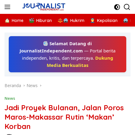
Langsung
ke
konten
Home
Hiburan
Hukrim
Kepolisian
Kr
Selamat Datang di
JournalistIndependent.com
— Portal berita
independen, kritis, dan terpercaya.
Dukung
Media Berkualitas
Beranda
News
News
Jadi Proyek Bulanan, Jalan Poros
Maros-Makassar Rutin ‘Makan’
Korban