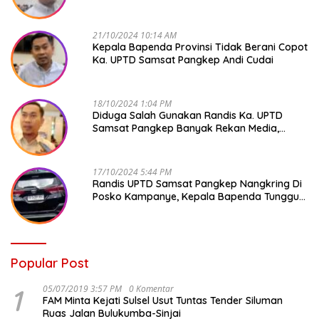
Andi Cudai
21/10/2024 10:14 AM
Kepala Bapenda Provinsi Tidak Berani Copot
Ka. UPTD Samsat Pangkep Andi Cudai
18/10/2024 1:04 PM
Diduga Salah Gunakan Randis Ka. UPTD
Samsat Pangkep Banyak Rekan Media,
Kepala Bapenda Ditantang Copot !
17/10/2024 5:44 PM
Randis UPTD Samsat Pangkep Nangkring Di
Posko Kampanye, Kepala Bapenda Tunggu
Reaksi Bawaslu
Popular Post
1
05/07/2019 3:57 PM
0 Komentar
FAM Minta Kejati Sulsel Usut Tuntas Tender Siluman
Ruas Jalan Bulukumba-Sinjai