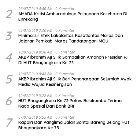
2
06/07/2019 4:40 AM
0 Komentar
AMARA Kritisi Amburadulnya Pelayanan Kesehatan Di
Enrekang
3
09/07/2019 2:30 PM
0 Komentar
Minimalisir Efek Lakalantas Kasatlantas Maros Dan
Jajaran Pemkab. Maros Tandatangani MOU
4
10/07/2019 8:36 AM
0 Komentar
AKBP Ibrahim Aji S. Ik Sampaikan Amanah Presiden RI
Di HUT Bhayangkara Ke 73
5
10/07/2019 8:48 AM
0 Komentar
AKBP Ibrahim Aji S. Ik Beri Penghargaan Sejumlah Awak
Media Wujud Kesinergisan
6
10/07/2019 5:22 PM
0 Komentar
HUT Bhayangkara Ke 73 Polres Bulukumba Terima
Kado Spesial Dari Bank BRI
7
07/07/2019 5:55 AM
0 Komentar
Kapolri Dan Panglima Jalan Santai Bareng Jelang HUT
Bhayangkara Ke 73