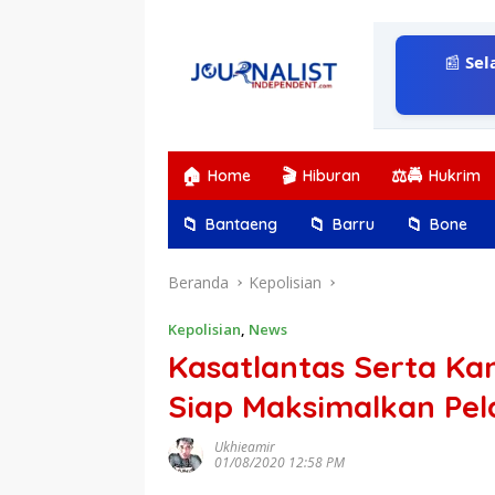
Langsung
ke
konten
📰
Sel
🏠
🎬
⚖️🚔
Home
Hiburan
Hukrim
📁
📁
📁
Bantaeng
Barru
Bone
Beranda
Kepolisian
Kepolisian
,
News
Kasatlantas Serta Ka
Siap Maksimalkan Pel
Ukhieamir
01/08/2020 12:58 PM