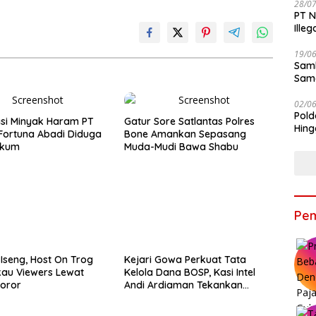
28/0
PT N
Ille
19/0
Samb
Sama
Bers
02/0
Pold
asi Minyak Haram PT
Gatur Sore Satlantas Polres
Hing
Fortuna Abadi Diduga
Bone Amankan Sepasang
ukum
Muda-Mudi Bawa Shabu
Pem
Iseng, Host On Trog
Kejari Gowa Perkuat Tata
kau Viewers Lewat
Kelola Dana BOSP, Kasi Intel
oror
Andi Ardiaman Tekankan
Transparansi dan Pencegahan
Korupsi