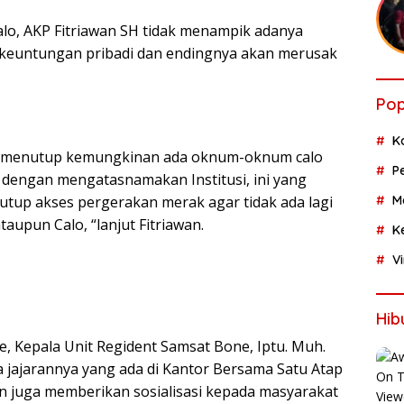
o, AKP Fitriawan SH tidak menampik adanya
keuntungan pribadi dan endingnya akan merusak
Pop
K
ak menutup kemungkinan ada oknum-oknum calo
P
dengan mengatasnamakan Institusi, ini yang
utup akses pergerakan merak agar tidak ada lagi
M
aupun Calo, “lanjut Fitriawan.
K
V
Hib
, Kepala Unit Regident Samsat Bone, Iptu. Muh.
a jajarannya yang ada di Kantor Bersama Satu Atap
n juga memberikan sosialisasi kepada masyarakat