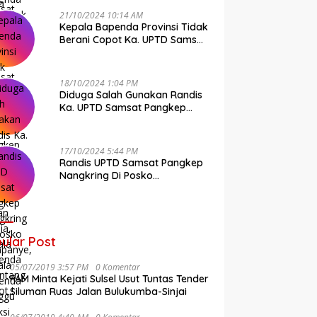
21/10/2024 10:14 AM
Kepala Bapenda Provinsi Tidak
Berani Copot Ka. UPTD Samsat
Pangkep Andi Cudai
18/10/2024 1:04 PM
Diduga Salah Gunakan Randis
Ka. UPTD Samsat Pangkep
Banyak Rekan Media, Kepala
Bapenda Ditantang Copot !
17/10/2024 5:44 PM
Randis UPTD Samsat Pangkep
Nangkring Di Posko
Kampanye, Kepala Bapenda
Tunggu Reaksi Bawaslu
ular Post
05/07/2019 3:57 PM
0 Komentar
FAM Minta Kejati Sulsel Usut Tuntas Tender
Siluman Ruas Jalan Bulukumba-Sinjai