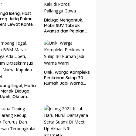
nya Iseng, Host
rog Jurig Pukau
Diduga Mengantuk,
ers Lewat Konten
Mobil SUV Tabrak
or
Avanza dan Pejalan
Kaki di Poros
Pallangga Gowa
Unik, Warga Kompleks
Perikanan Sulap 30
Rumah Jadi Warna
ang Ilegal, Mafia
Warni
 Marak Diduga
Upeti, Oknum
eskrimsus Catut
 Kapolda Sulsel