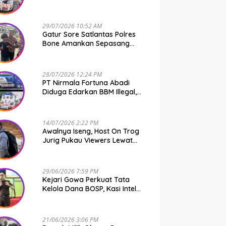
Kebal Hukum
29/07/2026 10:52 AM
Gatur Sore Satlantas Polres
Bone Amankan Sepasang
Muda-Mudi Bawa Shabu
28/07/2026 12:24 PM
PT Nirmala Fortuna Abadi
Diduga Edarkan BBM Illegal,
Polda Sulsel Diharap Turun
Tangan
14/07/2026 2:22 PM
Awalnya Iseng, Host On Trog
Jurig Pukau Viewers Lewat
Konten Horor
29/06/2026 7:59 PM
Kejari Gowa Perkuat Tata
Kelola Dana BOSP, Kasi Intel
Andi Ardiaman Tekankan
Transparansi dan Pencegahan
Korupsi
21/06/2026 3:06 PM