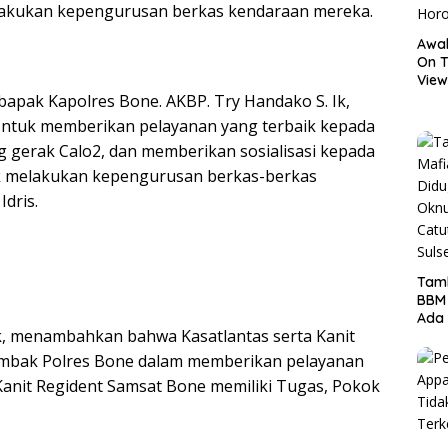
lakukan kepengurusan berkas kendaraan mereka.
Awal
On T
View
Hor
bapak Kapolres Bone. AKBP. Try Handako S. Ik,
. Untuk memberikan pelayanan yang terbaik kepada
 gerak Calo2, dan memberikan sosialisasi kepada
uk melakukan kepengurusan berkas-berkas
dris.
Tamb
BBM
Ada 
Ik, menambahkan bahwa Kasatlantas serta Kanit
Ditr
Nama
ombak Polres Bone dalam memberikan pelayanan
Kanit Regident Samsat Bone memiliki Tugas, Pokok