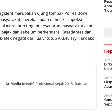
Peso
Appa
Tida
 Regident merupakan ujung tombak Polres Bone
Terk
asyarakat, mereka sudah memiliki Tupoksi
Terb
 hal merespon tingkat kesadaran masyarakat akan
pajak dan sebelum berkendara, Kasatlantas dan
k-efek negatif dari luar, “tutup AKBP. Try Handako
Kep
31/0
Dirl
Up J
30/0
Eksp
ama
Ar Media Kreatif
. Profesional sejak 2018. Ratusan
Abad
!
29/0
Gatu
Sep