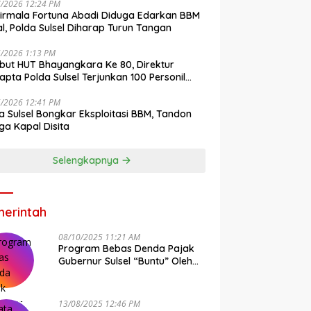
7/2026 12:24 PM
irmala Fortuna Abadi Diduga Edarkan BBM
gal, Polda Sulsel Diharap Turun Tangan
6/2026 1:13 PM
ut HUT Bhayangkara Ke 80, Direktur
pta Polda Sulsel Terjunkan 100 Personil
ih-Bersih Pasar Maros
6/2026 12:41 PM
a Sulsel Bongkar Eksploitasi BBM, Tandon
ga Kapal Disita
Selengkapnya
erintah
08/10/2025 11:21 AM
Program Bebas Denda Pajak
Gubernur Sulsel “Buntu” Oleh
Sistem Bapenda Provinsi
13/08/2025 12:46 PM