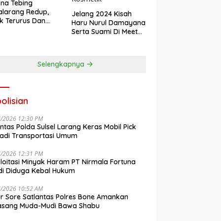
na Tebing
larang Redup,
Jelang 2024 Kisah
k Terurus Dan
Haru Nurul Damayana
esan
Serta Suami Di Meet
engkalai
Up Akbar NRL
Kosmetik
Selengkapnya
olisian
7/2026 12:30 PM
antas Polda Sulsel Larang Keras Mobil Pick
adi Transportasi Umum
7/2026 12:31 PM
loitasi Minyak Haram PT Nirmala Fortuna
i Diduga Kebal Hukum
7/2026 10:52 AM
r Sore Satlantas Polres Bone Amankan
asang Muda-Mudi Bawa Shabu