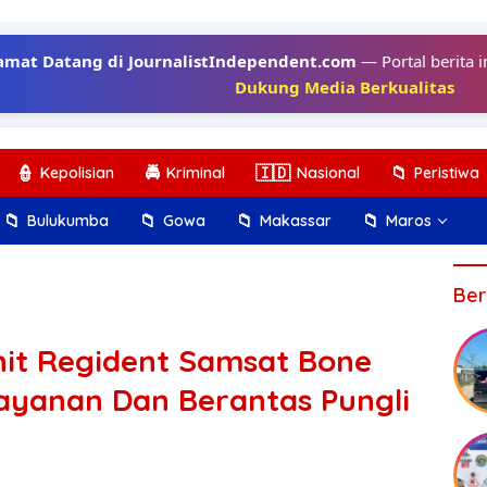
amat Datang di JournalistIndependent.com
— Portal berita i
Dukung Media Berkualitas
👮
🚔
🇮🇩
📁
Kepolisian
Kriminal
Nasional
Peristiwa
📁
📁
📁
📁
Bulukumba
Gowa
Makassar
Maros
Ber
nit Regident Samsat Bone
ayanan Dan Berantas Pungli