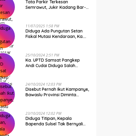
Tata Parkir Terkesan
Semrawut, Jukir Kadang Bar-
Bar PS Dirut Parkir Makassar
Raya NO COMMENT
11/07/2025 1:58 PM
Diduga Ada Pungutan Setan
Fiskal Mutasi Kendaraan, Ka.
UPTD Samsat Makassar I
Mendadak GAPTEK
25/10/2024 2:51 PM
Ka. UPTD Samsat Pangkep
Andi Cudai Diduga Salah
Gunakan Randis, Bawaslu
Jangan Tutup Mata
24/10/2024 12:03 PM
Disebut Pernah Ikut Kampanye,
Bawaslu Provinsi Diminta
Periksa Ka. UPTD Samsat
Pangkep Andi Cudai
23/10/2024 12:02 PM
Diduga Titipan, Kepala
Bapenda Sulsel Tak Bernyali
Copot Ka. UPTD Samsat
Pangkep Andi Cudai