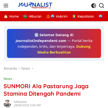
Langsung
ke
konten
Home
Hiburan
Hukrim
Kepolisian
Kr
Selamat Datang di
JournalistIndependent.com
— Portal berita
independen, kritis, dan terpercaya.
Dukung
Media Berkualitas
Beranda
News
News
SUNMORI Ala Pastarung Jaga
Stamina Ditengah Pandemi
Ukhieamir
28/06/2020 5:04 PM