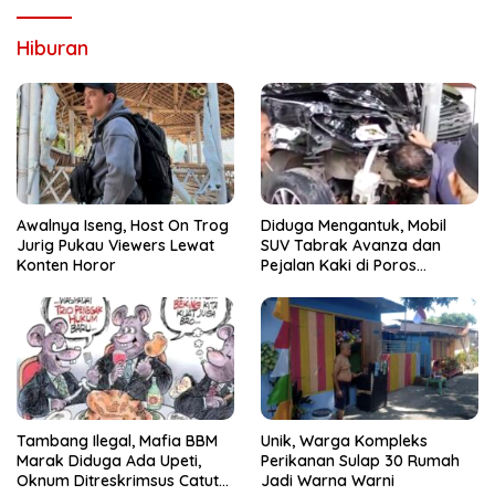
Hiburan
Awalnya Iseng, Host On Trog
Diduga Mengantuk, Mobil
Jurig Pukau Viewers Lewat
SUV Tabrak Avanza dan
Konten Horor
Pejalan Kaki di Poros
Pallangga Gowa
Tambang Ilegal, Mafia BBM
Unik, Warga Kompleks
Marak Diduga Ada Upeti,
Perikanan Sulap 30 Rumah
Oknum Ditreskrimsus Catut
Jadi Warna Warni