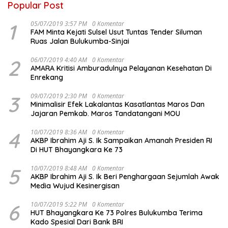
Popular Post
1
05/07/2019 3:57 PM
0 Komentar
FAM Minta Kejati Sulsel Usut Tuntas Tender Siluman
Ruas Jalan Bulukumba-Sinjai
2
06/07/2019 4:40 AM
0 Komentar
AMARA Kritisi Amburadulnya Pelayanan Kesehatan Di
Enrekang
3
09/07/2019 2:30 PM
0 Komentar
Minimalisir Efek Lakalantas Kasatlantas Maros Dan
Jajaran Pemkab. Maros Tandatangani MOU
4
10/07/2019 8:36 AM
0 Komentar
AKBP Ibrahim Aji S. Ik Sampaikan Amanah Presiden RI
Di HUT Bhayangkara Ke 73
5
10/07/2019 8:48 AM
0 Komentar
AKBP Ibrahim Aji S. Ik Beri Penghargaan Sejumlah Awak
Media Wujud Kesinergisan
6
10/07/2019 5:22 PM
0 Komentar
HUT Bhayangkara Ke 73 Polres Bulukumba Terima
Kado Spesial Dari Bank BRI