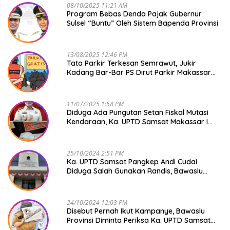
08/10/2025 11:21 AM
Program Bebas Denda Pajak Gubernur
Sulsel “Buntu” Oleh Sistem Bapenda Provinsi
13/08/2025 12:46 PM
Tata Parkir Terkesan Semrawut, Jukir
Kadang Bar-Bar PS Dirut Parkir Makassar
Raya NO COMMENT
11/07/2025 1:58 PM
Diduga Ada Pungutan Setan Fiskal Mutasi
Kendaraan, Ka. UPTD Samsat Makassar I
Mendadak GAPTEK
25/10/2024 2:51 PM
Ka. UPTD Samsat Pangkep Andi Cudai
Diduga Salah Gunakan Randis, Bawaslu
Jangan Tutup Mata
24/10/2024 12:03 PM
Disebut Pernah Ikut Kampanye, Bawaslu
Provinsi Diminta Periksa Ka. UPTD Samsat
Pangkep Andi Cudai