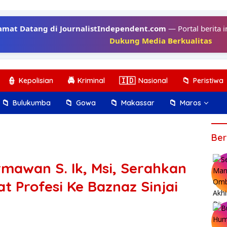
amat Datang di JournalistIndependent.com
— Portal berita i
Dukung Media Berkualitas
👮
🚔
🇮🇩
📁
Kepolisian
Kriminal
Nasional
Peristiwa
📁
📁
📁
📁
Bulukumba
Gowa
Makassar
Maros
Ber
rmawan S. Ik, Msi, Serahkan
t Profesi Ke Baznaz Sinjai