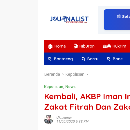
Langsung
ke
konten
📰
Sel
🏠
🎬
⚖️🚔
Home
Hiburan
Hukrim
📁
📁
📁
Bantaeng
Barru
Bone
Beranda
Kepolisian
Kepolisian
,
News
Kembali, AKBP Iman I
Zakat Fitrah Dan Zaka
Ukhieamir
11/05/2020 6:38 PM