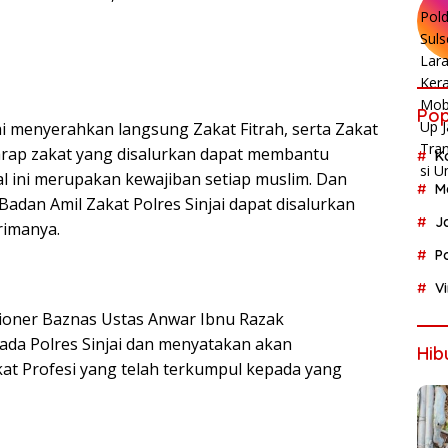
Pop
ai menyerahkan langsung Zakat Fitrah, serta Zakat
rharap zakat yang disalurkan dapat membantu
K
 ini merupakan kewajiban setiap muslim. Dan
M
adan Amil Zakat Polres Sinjai dapat disalurkan
J
rimanya.
P
V
sioner Baznas Ustas Anwar Ibnu Razak
da Polres Sinjai dan menyatakan akan
Hib
at Profesi yang telah terkumpul kepada yang