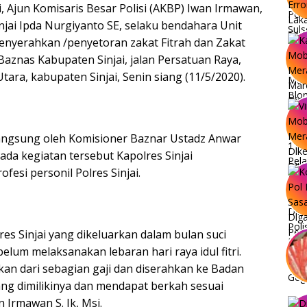
i, Ajun Komisaris Besar Polisi (AKBP) Iwan Irmawan,
Sinjai Ipda Nurgiyanto SE, selaku bendahara Unit
enyerahkan /penyetoran zakat Fitrah dan Zakat
r Baznas Kabupaten Sinjai, jalan Persatuan Raya,
tara, kabupaten Sinjai, Senin siang (11/5/2020).
langsung oleh Komisioner Baznar Ustadz Anwar
ada kegiatan tersebut Kapolres Sinjai
fesi personil Polres Sinjai.
lres Sinjai yang dikeluarkan dalam bulan suci
lum melaksanakan lebaran hari raya idul fitri.
kan dari sebagian gaji dan diserahkan ke Badan
ng dimilikinya dan mendapat berkah sesuai
 Irmawan S. Ik, Msi.