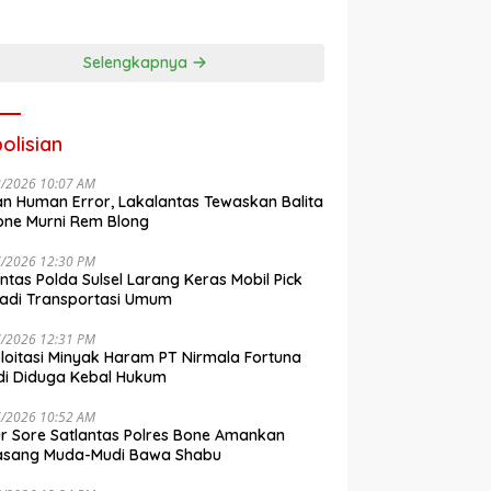
engkalai
Up Akbar NRL
Kosmetik
Selengkapnya
olisian
8/2026 10:07 AM
n Human Error, Lakalantas Tewaskan Balita
one Murni Rem Blong
7/2026 12:30 PM
antas Polda Sulsel Larang Keras Mobil Pick
adi Transportasi Umum
7/2026 12:31 PM
loitasi Minyak Haram PT Nirmala Fortuna
i Diduga Kebal Hukum
7/2026 10:52 AM
r Sore Satlantas Polres Bone Amankan
asang Muda-Mudi Bawa Shabu