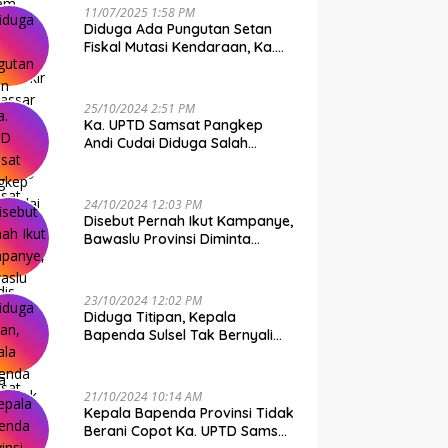
11/07/2025 1:58 PM
Diduga Ada Pungutan Setan
Fiskal Mutasi Kendaraan, Ka.
UPTD Samsat Makassar I
Mendadak GAPTEK
25/10/2024 2:51 PM
Ka. UPTD Samsat Pangkep
Andi Cudai Diduga Salah
Gunakan Randis, Bawaslu
Jangan Tutup Mata
24/10/2024 12:03 PM
Disebut Pernah Ikut Kampanye,
Bawaslu Provinsi Diminta
Periksa Ka. UPTD Samsat
Pangkep Andi Cudai
23/10/2024 12:02 PM
Diduga Titipan, Kepala
Bapenda Sulsel Tak Bernyali
Copot Ka. UPTD Samsat
Pangkep Andi Cudai
21/10/2024 10:14 AM
Kepala Bapenda Provinsi Tidak
Berani Copot Ka. UPTD Samsat