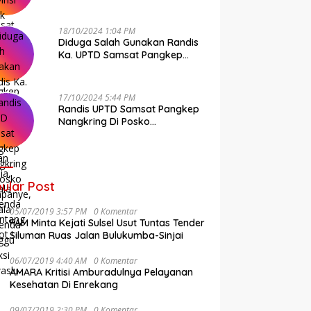
Pangkep Andi Cudai
18/10/2024 1:04 PM
Diduga Salah Gunakan Randis
Ka. UPTD Samsat Pangkep
Banyak Rekan Media, Kepala
Bapenda Ditantang Copot !
17/10/2024 5:44 PM
Randis UPTD Samsat Pangkep
Nangkring Di Posko
Kampanye, Kepala Bapenda
Tunggu Reaksi Bawaslu
ular Post
05/07/2019 3:57 PM
0 Komentar
FAM Minta Kejati Sulsel Usut Tuntas Tender
Siluman Ruas Jalan Bulukumba-Sinjai
06/07/2019 4:40 AM
0 Komentar
AMARA Kritisi Amburadulnya Pelayanan
Kesehatan Di Enrekang
09/07/2019 2:30 PM
0 Komentar