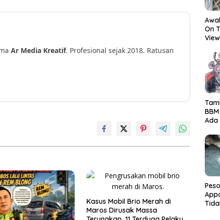
Awal
On T
View
Hor
ama
Ar Media Kreatif
. Profesional sejak 2018. Ratusan
!
Tamb
BBM
Ada 
Ditr
Nama
Peso
Appa
Kasus Mobil Brio Merah di
Tida
Maros Dirusak Massa
Terk
Terungkap, 11 Terduga Pelaku