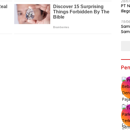
28/0
PT N
Ille
19/0
Samb
Sama
Bers
Pem