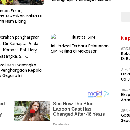
Terb
Diciduk Polisi
man Error,
as Tewaskan Balita Di
ni Rem Blong
Kep
Ini Jadwal Terbaru Pelayanan
07/0
SIM Keliling di Makassar
Buka
Di B
Pol Hery Sasangka
31/0
r Penghargaan Kepala
Dirl
 Gegara Ini
Up J
30/0
Eksp
Abad
29/0
Gatu
Sep