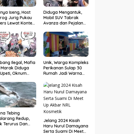
nya Iseng, Host
Diduga Mengantuk,
rog Jurig Pukau
Mobil SUV Tabrak
ers Lewat Konten
Avanza dan Pejalan
or
Kaki di Poros
Pallangga Gowa
ang Ilegal, Mafia
Unik, Warga Kompleks
 Marak Diduga
Perikanan Sulap 30
Upeti, Oknum
Rumah Jadi Warna
eskrimsus Catut
Warni
 Kapolda Sulsel
na Tebing
larang Redup,
Jelang 2024 Kisah
k Terurus Dan
Haru Nurul Damayana
esan
Serta Suami Di Meet