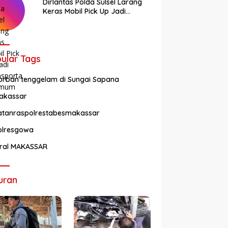
Dirlantas Polda Sulsel Larang
Keras Mobil Pick Up Jadi
Transportasi Umum
ular Tags
orban tenggelam di Sungai Sapana
akassar
atanraspolrestabesmakassar
olresgowa
iral MAKASSAR
uran