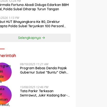
7/2026 12:24 PM
irmala Fortuna Abadi Diduga Edarkan BBM
gal, Polda Sulsel Diharap Turun Tangan
6/2026 1:13 PM
ut HUT Bhayangkara Ke 80, Direktur
pta Polda Sulsel Terjunkan 100 Personil
ih-Bersih Pasar Maros
Selengkapnya
erintah
08/10/2025 11:21 AM
Program Bebas Denda Pajak
Gubernur Sulsel “Buntu” Oleh
Sistem Bapenda Provinsi
13/08/2025 12:46 PM
Tata Parkir Terkesan
Semrawut, Jukir Kadang Bar-
Bar PS Dirut Parkir Makassar
Raya NO COMMENT