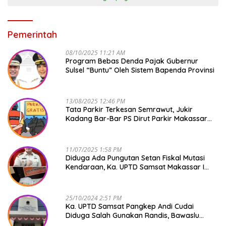
Pemerintah
08/10/2025 11:21 AM
Program Bebas Denda Pajak Gubernur
Sulsel “Buntu” Oleh Sistem Bapenda Provinsi
13/08/2025 12:46 PM
Tata Parkir Terkesan Semrawut, Jukir
Kadang Bar-Bar PS Dirut Parkir Makassar
Raya NO COMMENT
11/07/2025 1:58 PM
Diduga Ada Pungutan Setan Fiskal Mutasi
Kendaraan, Ka. UPTD Samsat Makassar I
Mendadak GAPTEK
25/10/2024 2:51 PM
Ka. UPTD Samsat Pangkep Andi Cudai
Diduga Salah Gunakan Randis, Bawaslu
Jangan Tutup Mata