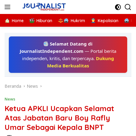
Langsung
ke
konten
Home
Hiburan
Hukrim
Kepolisian
Kr
Selamat Datang di
JournalistIndependent.com
— Portal berita
independen, kritis, dan terpercaya.
Dukung
Media Berkualitas
Beranda
News
News
Ketua APKLI Ucapkan Selamat
Atas Jabatan Baru Boy Rafly
Umar Sebagai Kepala BNPT