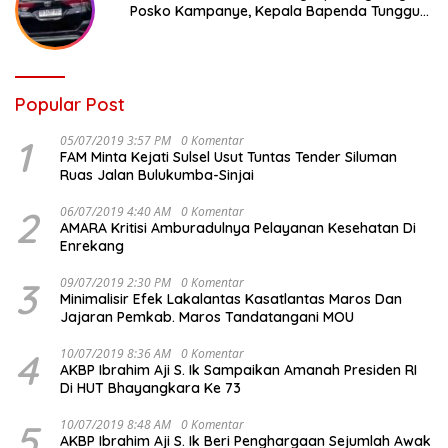
Posko Kampanye, Kepala Bapenda Tunggu
Reaksi Bawaslu
Popular Post
1
05/07/2019 3:57 PM
0 Komentar
FAM Minta Kejati Sulsel Usut Tuntas Tender Siluman
Ruas Jalan Bulukumba-Sinjai
2
06/07/2019 4:40 AM
0 Komentar
AMARA Kritisi Amburadulnya Pelayanan Kesehatan Di
Enrekang
3
09/07/2019 2:30 PM
0 Komentar
Minimalisir Efek Lakalantas Kasatlantas Maros Dan
Jajaran Pemkab. Maros Tandatangani MOU
4
10/07/2019 8:36 AM
0 Komentar
AKBP Ibrahim Aji S. Ik Sampaikan Amanah Presiden RI
Di HUT Bhayangkara Ke 73
5
10/07/2019 8:48 AM
0 Komentar
AKBP Ibrahim Aji S. Ik Beri Penghargaan Sejumlah Awak