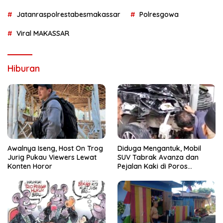
Jatanraspolrestabesmakassar
Polresgowa
Viral MAKASSAR
Hiburan
Awalnya Iseng, Host On Trog
Diduga Mengantuk, Mobil
Jurig Pukau Viewers Lewat
SUV Tabrak Avanza dan
Konten Horor
Pejalan Kaki di Poros
Pallangga Gowa