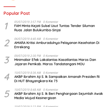
Popular Post
1
05/07/2019 3:57 PM
0 Komentar
FAM Minta Kejati Sulsel Usut Tuntas Tender Siluman
Ruas Jalan Bulukumba-Sinjai
2
06/07/2019 4:40 AM
0 Komentar
AMARA Kritisi Amburadulnya Pelayanan Kesehatan Di
Enrekang
3
09/07/2019 2:30 PM
0 Komentar
Minimalisir Efek Lakalantas Kasatlantas Maros Dan
Jajaran Pemkab. Maros Tandatangani MOU
4
10/07/2019 8:36 AM
0 Komentar
AKBP Ibrahim Aji S. Ik Sampaikan Amanah Presiden RI
Di HUT Bhayangkara Ke 73
5
10/07/2019 8:48 AM
0 Komentar
AKBP Ibrahim Aji S. Ik Beri Penghargaan Sejumlah Awak
Media Wujud Kesinergisan
10/07/2019 5:22 PM
0 Komentar