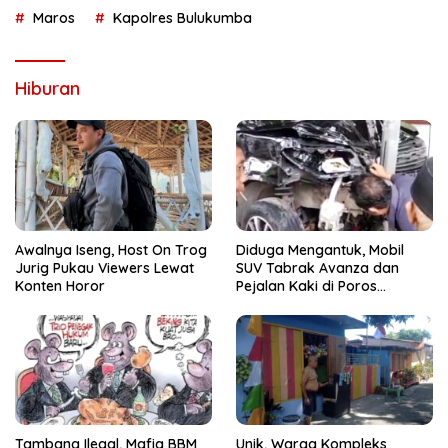
Maros
Kapolres Bulukumba
Hiburan
Awalnya Iseng, Host On Trog
Diduga Mengantuk, Mobil
Jurig Pukau Viewers Lewat
SUV Tabrak Avanza dan
Konten Horor
Pejalan Kaki di Poros
Pallangga Gowa
Tambang Ilegal, Mafia BBM
Unik, Warga Kompleks