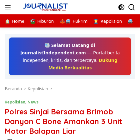
Langsung
ke
konten
Home
Hiburan
Hukrim
Kepolisian
Kr
Selamat Datang di
JournalistIndependent.com
— Portal berita
independen, kritis, dan terpercaya.
Dukung
Media Berkualitas
Beranda
Kepolisian
Kepolisian
,
News
Polres Sinjai Bersama Brimob
Danyon C Bone Amankan 3 Unit
Motor Balapan Liar