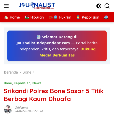
Langsung
ke
konten
Home
Hiburan
Hukrim
Kepolisian
Kr
Selamat Datang di
JournalistIndependent.com
— Portal berita
independen, kritis, dan terpercaya.
Dukung
Media Berkualitas
Beranda
Bone
Bone
,
Kepolisian
,
News
Srikandi Polres Bone Sasar 5 Titik
Berbagi Kaum Dhuafa
Ukhieamir
24/04/2020 8:27 PM