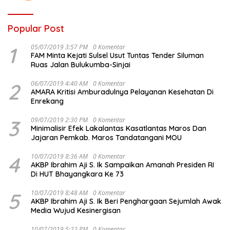
Popular Post
1
05/07/2019 3:57 PM
0 Komentar
FAM Minta Kejati Sulsel Usut Tuntas Tender Siluman
Ruas Jalan Bulukumba-Sinjai
2
06/07/2019 4:40 AM
0 Komentar
AMARA Kritisi Amburadulnya Pelayanan Kesehatan Di
Enrekang
3
09/07/2019 2:30 PM
0 Komentar
Minimalisir Efek Lakalantas Kasatlantas Maros Dan
Jajaran Pemkab. Maros Tandatangani MOU
4
10/07/2019 8:36 AM
0 Komentar
AKBP Ibrahim Aji S. Ik Sampaikan Amanah Presiden RI
Di HUT Bhayangkara Ke 73
5
10/07/2019 8:48 AM
0 Komentar
AKBP Ibrahim Aji S. Ik Beri Penghargaan Sejumlah Awak
Media Wujud Kesinergisan
10/07/2019 5:22 PM
0 Komentar