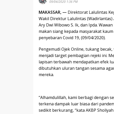
09/04/2020 1:36 PM
MAKASSAR, —
Direktorat Lalulintas Ke
Wakil Direktur Lalulintas (Wadirlantas)
Ary Dwi Wibowo S. Ik, dan Ipda. Wawan 
makan siang kepada masyarakat kaum 
penyebaran Covid 19, (09/04/2020).
Pengemudi Ojek Online, tukang becak, 
menjadi target pembagian rejeki ini. M
lapisan terbawah mendapatkan efek lua
dibutuhkan uluran tangan sesama agar
mereka.
“Alhamdulillah, kami berbagi dengan 
terkena dampak luar biasa dari pandem
sedikit berkurang, “kata AKBP Sholiyah S