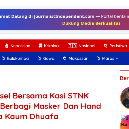
amat Datang di JournalistIndependent.com
— Portal berita i
Dukung Media Berkualitas
👮
🚔
🇮🇩
📁
Kepolisian
Kriminal
Nasional
Peristiwa
📁
📁
📁
📁
Bulukumba
Gowa
Makassar
Maros
Ber
lsel Bersama Kasi STNK
l Berbagi Masker Dan Hand
rta Kaum Dhuafa