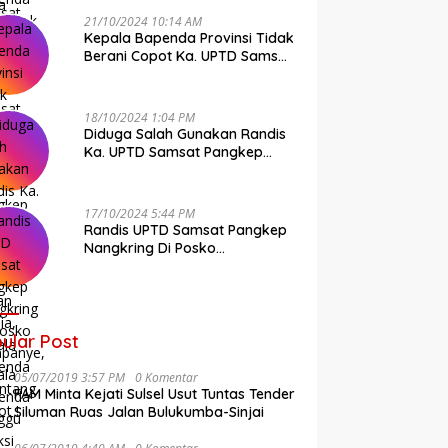
21/10/2024 10:14 AM
Kepala Bapenda Provinsi Tidak
Berani Copot Ka. UPTD Samsat
Pangkep Andi Cudai
18/10/2024 1:04 PM
Diduga Salah Gunakan Randis
Ka. UPTD Samsat Pangkep
Banyak Rekan Media, Kepala
Bapenda Ditantang Copot !
17/10/2024 5:44 PM
Randis UPTD Samsat Pangkep
Nangkring Di Posko
Kampanye, Kepala Bapenda
Tunggu Reaksi Bawaslu
ular Post
05/07/2019 3:57 PM
0 Komentar
FAM Minta Kejati Sulsel Usut Tuntas Tender
Siluman Ruas Jalan Bulukumba-Sinjai