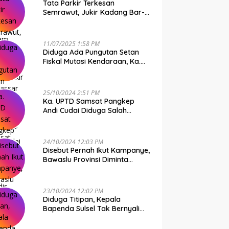
Tata Parkir Terkesan
Semrawut, Jukir Kadang Bar-
Bar PS Dirut Parkir Makassar
Raya NO COMMENT
11/07/2025 1:58 PM
Diduga Ada Pungutan Setan
Fiskal Mutasi Kendaraan, Ka.
UPTD Samsat Makassar I
Mendadak GAPTEK
25/10/2024 2:51 PM
Ka. UPTD Samsat Pangkep
Andi Cudai Diduga Salah
Gunakan Randis, Bawaslu
Jangan Tutup Mata
24/10/2024 12:03 PM
Disebut Pernah Ikut Kampanye,
Bawaslu Provinsi Diminta
Periksa Ka. UPTD Samsat
Pangkep Andi Cudai
23/10/2024 12:02 PM
Diduga Titipan, Kepala
Bapenda Sulsel Tak Bernyali
Copot Ka. UPTD Samsat
Pangkep Andi Cudai