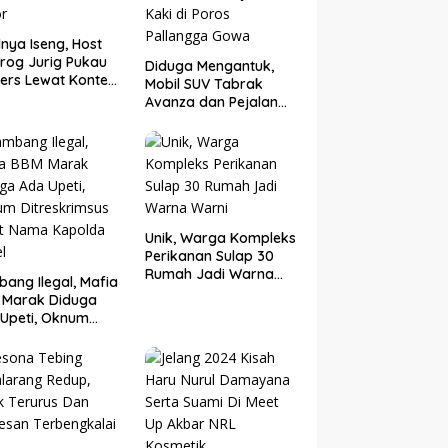
nya Iseng, Host
rog Jurig Pukau
Diduga Mengantuk,
ers Lewat Konten
Mobil SUV Tabrak
or
Avanza dan Pejalan
Kaki di Poros
Pallangga Gowa
Unik, Warga Kompleks
Perikanan Sulap 30
Rumah Jadi Warna
ang Ilegal, Mafia
Warni
 Marak Diduga
Upeti, Oknum
eskrimsus Catut
 Kapolda Sulsel