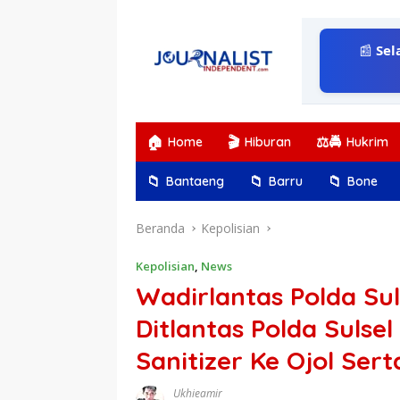
Langsung
ke
konten
📰
Sel
🏠
🎬
⚖️🚔
Home
Hiburan
Hukrim
📁
📁
📁
Bantaeng
Barru
Bone
Beranda
Kepolisian
Kepolisian
,
News
Wadirlantas Polda Su
Ditlantas Polda Sulse
Sanitizer Ke Ojol Se
Ukhieamir