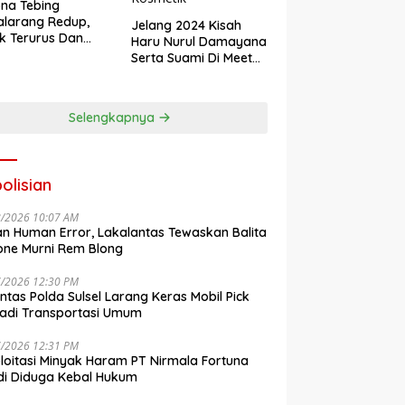
na Tebing
larang Redup,
Jelang 2024 Kisah
k Terurus Dan
Haru Nurul Damayana
esan
Serta Suami Di Meet
engkalai
Up Akbar NRL
Kosmetik
Selengkapnya
olisian
8/2026 10:07 AM
n Human Error, Lakalantas Tewaskan Balita
one Murni Rem Blong
7/2026 12:30 PM
antas Polda Sulsel Larang Keras Mobil Pick
adi Transportasi Umum
7/2026 12:31 PM
loitasi Minyak Haram PT Nirmala Fortuna
i Diduga Kebal Hukum