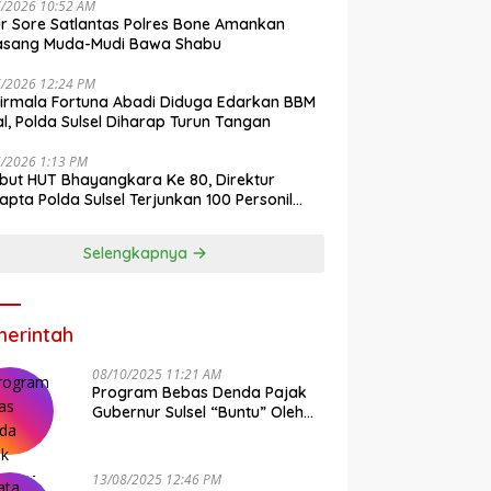
7/2026 10:52 AM
r Sore Satlantas Polres Bone Amankan
asang Muda-Mudi Bawa Shabu
7/2026 12:24 PM
irmala Fortuna Abadi Diduga Edarkan BBM
gal, Polda Sulsel Diharap Turun Tangan
6/2026 1:13 PM
ut HUT Bhayangkara Ke 80, Direktur
pta Polda Sulsel Terjunkan 100 Personil
ih-Bersih Pasar Maros
Selengkapnya
erintah
08/10/2025 11:21 AM
Program Bebas Denda Pajak
Gubernur Sulsel “Buntu” Oleh
Sistem Bapenda Provinsi
13/08/2025 12:46 PM