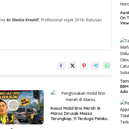
Awal
On T
ama
Ar Media Kreatif
. Profesional sejak 2018. Ratusan
View
!
Hor
Tamb
BBM
Ada 
Ditr
Nama
Kasus Mobil Brio Merah di
Maros Dirusak Massa
Terungkap, 11 Terduga Pelaku
Diciduk Polisi