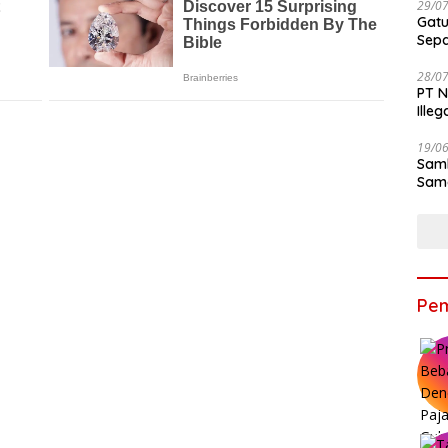
29/0
Gatu
Sep
28/0
PT N
Ille
19/0
Samb
Sama
Bers
Pem