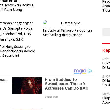
man Error,
Peso
as Tewaskan Balita Di
Appa
ni Rem Blong
Tida
Terk
Terb
Ini Jadwal Terbaru Pelayanan
SIM Keliling di Makassar
Pol Hery Sasangka
Kep
r Penghargaan Kepala
 Gegara Ini
07/0
Buka
Di B
31/0
Dirl
Up J
30/0
Eksp
Abad