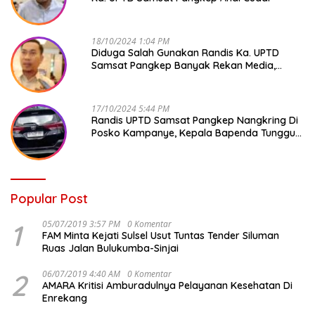
18/10/2024 1:04 PM
Diduga Salah Gunakan Randis Ka. UPTD
Samsat Pangkep Banyak Rekan Media,
Kepala Bapenda Ditantang Copot !
17/10/2024 5:44 PM
Randis UPTD Samsat Pangkep Nangkring Di
Posko Kampanye, Kepala Bapenda Tunggu
Reaksi Bawaslu
Popular Post
1
05/07/2019 3:57 PM
0 Komentar
FAM Minta Kejati Sulsel Usut Tuntas Tender Siluman
Ruas Jalan Bulukumba-Sinjai
2
06/07/2019 4:40 AM
0 Komentar
AMARA Kritisi Amburadulnya Pelayanan Kesehatan Di
Enrekang