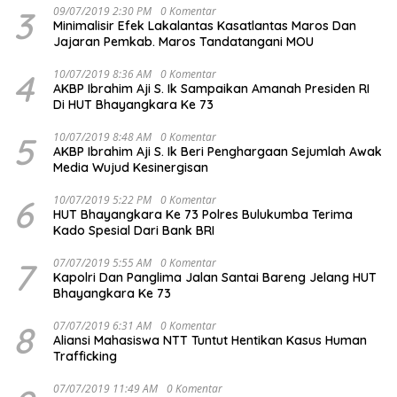
3
09/07/2019 2:30 PM
0 Komentar
Minimalisir Efek Lakalantas Kasatlantas Maros Dan
Jajaran Pemkab. Maros Tandatangani MOU
4
10/07/2019 8:36 AM
0 Komentar
AKBP Ibrahim Aji S. Ik Sampaikan Amanah Presiden RI
Di HUT Bhayangkara Ke 73
5
10/07/2019 8:48 AM
0 Komentar
AKBP Ibrahim Aji S. Ik Beri Penghargaan Sejumlah Awak
Media Wujud Kesinergisan
6
10/07/2019 5:22 PM
0 Komentar
HUT Bhayangkara Ke 73 Polres Bulukumba Terima
Kado Spesial Dari Bank BRI
7
07/07/2019 5:55 AM
0 Komentar
Kapolri Dan Panglima Jalan Santai Bareng Jelang HUT
Bhayangkara Ke 73
8
07/07/2019 6:31 AM
0 Komentar
Aliansi Mahasiswa NTT Tuntut Hentikan Kasus Human
Trafficking
07/07/2019 11:49 AM
0 Komentar