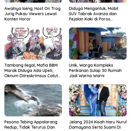
Awalnya Iseng, Host On Trog
Diduga Mengantuk, Mobil
Jurig Pukau Viewers Lewat
SUV Tabrak Avanza dan
Konten Horor
Pejalan Kaki di Poros
Pallangga Gowa
Tambang Ilegal, Mafia BBM
Unik, Warga Kompleks
Marak Diduga Ada Upeti,
Perikanan Sulap 30 Rumah
Oknum Ditreskrimsus Catut
Jadi Warna Warni
Nama Kapolda Sulsel
Pesona Tebing Appalarang
Jelang 2024 Kisah Haru Nurul
Redup, Tidak Terurus Dan
Damayana Serta Suami Di