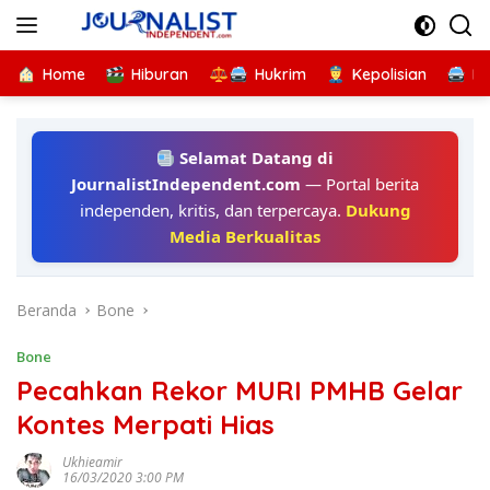
Langsung
ke
konten
Home
Hiburan
Hukrim
Kepolisian
Kr
Selamat Datang di
JournalistIndependent.com
— Portal berita
independen, kritis, dan terpercaya.
Dukung
Media Berkualitas
Beranda
Bone
Bone
Pecahkan Rekor MURI PMHB Gelar
Kontes Merpati Hias
Ukhieamir
16/03/2020 3:00 PM