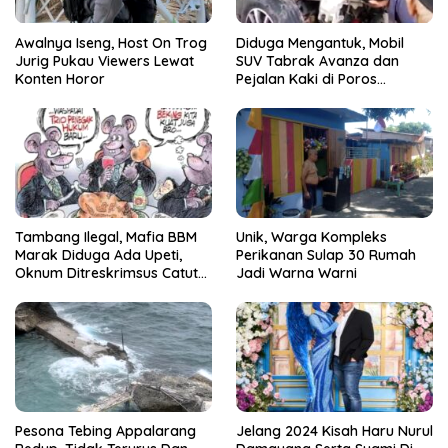
Awalnya Iseng, Host On Trog
Diduga Mengantuk, Mobil
Jurig Pukau Viewers Lewat
SUV Tabrak Avanza dan
Konten Horor
Pejalan Kaki di Poros
Pallangga Gowa
Tambang Ilegal, Mafia BBM
Unik, Warga Kompleks
Marak Diduga Ada Upeti,
Perikanan Sulap 30 Rumah
Oknum Ditreskrimsus Catut
Jadi Warna Warni
Nama Kapolda Sulsel
Pesona Tebing Appalarang
Jelang 2024 Kisah Haru Nurul