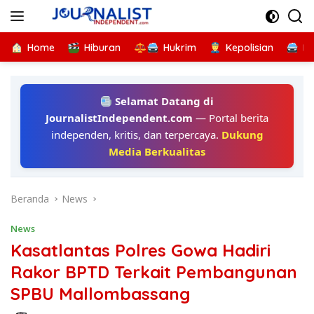
Langsung
ke
konten
Home
Hiburan
Hukrim
Kepolisian
Kr
Selamat Datang di
JournalistIndependent.com
— Portal berita
independen, kritis, dan terpercaya.
Dukung
Media Berkualitas
Beranda
News
News
Kasatlantas Polres Gowa Hadiri
Rakor BPTD Terkait Pembangunan
SPBU Mallombassang