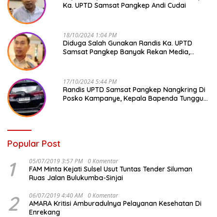
Ka. UPTD Samsat Pangkep Andi Cudai
18/10/2024 1:04 PM
Diduga Salah Gunakan Randis Ka. UPTD
Samsat Pangkep Banyak Rekan Media,
Kepala Bapenda Ditantang Copot !
17/10/2024 5:44 PM
Randis UPTD Samsat Pangkep Nangkring Di
Posko Kampanye, Kepala Bapenda Tunggu
Reaksi Bawaslu
Popular Post
1
05/07/2019 3:57 PM
0 Komentar
FAM Minta Kejati Sulsel Usut Tuntas Tender Siluman
Ruas Jalan Bulukumba-Sinjai
2
06/07/2019 4:40 AM
0 Komentar
AMARA Kritisi Amburadulnya Pelayanan Kesehatan Di
Enrekang