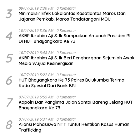
3
09/07/2019 2:30 PM
0 Komentar
Minimalisir Efek Lakalantas Kasatlantas Maros Dan
Jajaran Pemkab. Maros Tandatangani MOU
4
10/07/2019 8:36 AM
0 Komentar
AKBP Ibrahim Aji S. Ik Sampaikan Amanah Presiden RI
Di HUT Bhayangkara Ke 73
5
10/07/2019 8:48 AM
0 Komentar
AKBP Ibrahim Aji S. Ik Beri Penghargaan Sejumlah Awak
Media Wujud Kesinergisan
6
10/07/2019 5:22 PM
0 Komentar
HUT Bhayangkara Ke 73 Polres Bulukumba Terima
Kado Spesial Dari Bank BRI
7
07/07/2019 5:55 AM
0 Komentar
Kapolri Dan Panglima Jalan Santai Bareng Jelang HUT
Bhayangkara Ke 73
8
07/07/2019 6:31 AM
0 Komentar
Aliansi Mahasiswa NTT Tuntut Hentikan Kasus Human
Trafficking