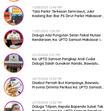
13/08/2025 12:46 PM
Tata Parkir Terkesan Semrawut, Jukir
Kadang Bar-Bar PS Dirut Parkir Makassar
Raya NO COMMENT
11/07/2025 1:58 PM
Diduga Ada Pungutan Setan Fiskal Mutasi
Kendaraan, Ka. UPTD Samsat Makassar I
Mendadak GAPTEK
25/10/2024 2:51 PM
Ka. UPTD Samsat Pangkep Andi Cudai
Diduga Salah Gunakan Randis, Bawaslu
Jangan Tutup Mata
24/10/2024 12:03 PM
Disebut Pernah Ikut Kampanye, Bawaslu
Provinsi Diminta Periksa Ka. UPTD Samsat
Pangkep Andi Cudai
23/10/2024 12:02 PM
Diduga Titipan, Kepala Bapenda Sulsel Tak
Bernyali Copot Ka. UPTD Samsat Pangkep