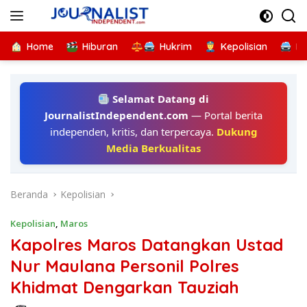
Langsung
ke
konten
Home
Hiburan
Hukrim
Kepolisian
Kr
Selamat Datang di
JournalistIndependent.com
— Portal berita
independen, kritis, dan terpercaya.
Dukung
Media Berkualitas
Beranda
Kepolisian
Kepolisian
,
Maros
Kapolres Maros Datangkan Ustad
Nur Maulana Personil Polres
Khidmat Dengarkan Tauziah