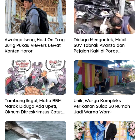
Awalnya Iseng, Host On Trog
Diduga Mengantuk, Mobil
Jurig Pukau Viewers Lewat
SUV Tabrak Avanza dan
Konten Horor
Pejalan Kaki di Poros
Pallangga Gowa
Tambang Ilegal, Mafia BBM
Unik, Warga Kompleks
Marak Diduga Ada Upeti,
Perikanan Sulap 30 Rumah
Oknum Ditreskrimsus Catut
Jadi Warna Warni
Nama Kapolda Sulsel