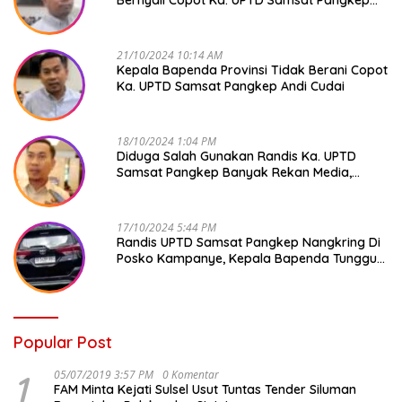
Andi Cudai
21/10/2024 10:14 AM
Kepala Bapenda Provinsi Tidak Berani Copot
Ka. UPTD Samsat Pangkep Andi Cudai
18/10/2024 1:04 PM
Diduga Salah Gunakan Randis Ka. UPTD
Samsat Pangkep Banyak Rekan Media,
Kepala Bapenda Ditantang Copot !
17/10/2024 5:44 PM
Randis UPTD Samsat Pangkep Nangkring Di
Posko Kampanye, Kepala Bapenda Tunggu
Reaksi Bawaslu
Popular Post
1
05/07/2019 3:57 PM
0 Komentar
FAM Minta Kejati Sulsel Usut Tuntas Tender Siluman