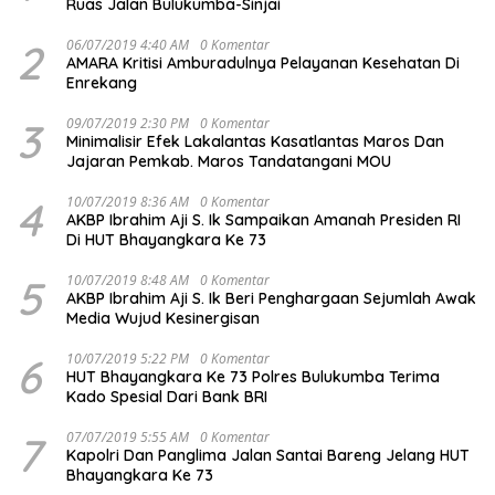
Ruas Jalan Bulukumba-Sinjai
2
06/07/2019 4:40 AM
0 Komentar
AMARA Kritisi Amburadulnya Pelayanan Kesehatan Di
Enrekang
3
09/07/2019 2:30 PM
0 Komentar
Minimalisir Efek Lakalantas Kasatlantas Maros Dan
Jajaran Pemkab. Maros Tandatangani MOU
4
10/07/2019 8:36 AM
0 Komentar
AKBP Ibrahim Aji S. Ik Sampaikan Amanah Presiden RI
Di HUT Bhayangkara Ke 73
5
10/07/2019 8:48 AM
0 Komentar
AKBP Ibrahim Aji S. Ik Beri Penghargaan Sejumlah Awak
Media Wujud Kesinergisan
6
10/07/2019 5:22 PM
0 Komentar
HUT Bhayangkara Ke 73 Polres Bulukumba Terima
Kado Spesial Dari Bank BRI
7
07/07/2019 5:55 AM
0 Komentar
Kapolri Dan Panglima Jalan Santai Bareng Jelang HUT
Bhayangkara Ke 73