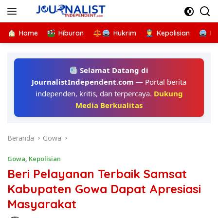
Langsung
ke
konten
Home
Hiburan
Hukrim
Kepolisian
Kr
Selamat Datang di
JournalistIndependent.com
— Portal berita
independen, kritis, dan terpercaya.
Dukung
Media Berkualitas
Beranda
Gowa
Gowa
,
Kepolisian
Beri Pelayanan Terbaik Samsat
Kabupaten Gowa Dapat Apresiasi
Masyarakat