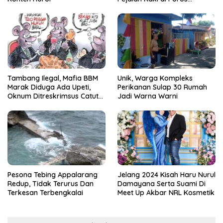
Pallangga Gowa
Tambang Ilegal, Mafia BBM
Unik, Warga Kompleks
Marak Diduga Ada Upeti,
Perikanan Sulap 30 Rumah
Oknum Ditreskrimsus Catut
Jadi Warna Warni
Nama Kapolda Sulsel
Pesona Tebing Appalarang
Jelang 2024 Kisah Haru Nurul
Redup, Tidak Terurus Dan
Damayana Serta Suami Di
Terkesan Terbengkalai
Meet Up Akbar NRL Kosmetik