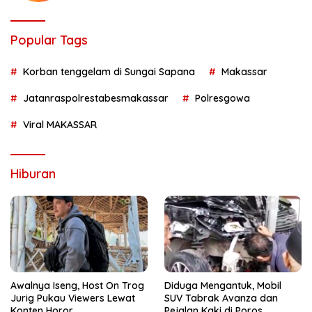
Popular Tags
Korban tenggelam di Sungai Sapana
Makassar
Jatanraspolrestabesmakassar
Polresgowa
Viral MAKASSAR
Hiburan
Awalnya Iseng, Host On Trog
Diduga Mengantuk, Mobil
Jurig Pukau Viewers Lewat
SUV Tabrak Avanza dan
Konten Horor
Pejalan Kaki di Poros