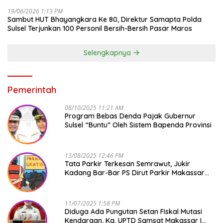
19/06/2026 1:13 PM
Sambut HUT Bhayangkara Ke 80, Direktur Samapta Polda
Sulsel Terjunkan 100 Personil Bersih-Bersih Pasar Maros
Selengkapnya
Pemerintah
08/10/2025 11:21 AM
Program Bebas Denda Pajak Gubernur
Sulsel “Buntu” Oleh Sistem Bapenda Provinsi
13/08/2025 12:46 PM
Tata Parkir Terkesan Semrawut, Jukir
Kadang Bar-Bar PS Dirut Parkir Makassar
Raya NO COMMENT
11/07/2025 1:58 PM
Diduga Ada Pungutan Setan Fiskal Mutasi
Kendaraan, Ka. UPTD Samsat Makassar I