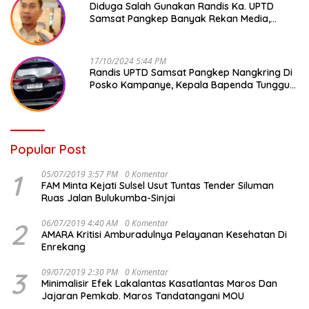
Diduga Salah Gunakan Randis Ka. UPTD
Samsat Pangkep Banyak Rekan Media,
Kepala Bapenda Ditantang Copot !
17/10/2024 5:44 PM
Randis UPTD Samsat Pangkep Nangkring Di
Posko Kampanye, Kepala Bapenda Tunggu
Reaksi Bawaslu
Popular Post
1
05/07/2019 3:57 PM
0 Komentar
FAM Minta Kejati Sulsel Usut Tuntas Tender Siluman
Ruas Jalan Bulukumba-Sinjai
2
06/07/2019 4:40 AM
0 Komentar
AMARA Kritisi Amburadulnya Pelayanan Kesehatan Di
Enrekang
3
09/07/2019 2:30 PM
0 Komentar
Minimalisir Efek Lakalantas Kasatlantas Maros Dan
Jajaran Pemkab. Maros Tandatangani MOU