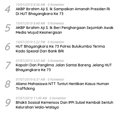
4
10/07/2019 8:36 AM
0 Komentar
AKBP Ibrahim Aji S. Ik Sampaikan Amanah Presiden RI
Di HUT Bhayangkara Ke 73
5
10/07/2019 8:48 AM
0 Komentar
AKBP Ibrahim Aji S. Ik Beri Penghargaan Sejumlah Awak
Media Wujud Kesinergisan
6
10/07/2019 5:22 PM
0 Komentar
HUT Bhayangkara Ke 73 Polres Bulukumba Terima
Kado Spesial Dari Bank BRI
7
07/07/2019 5:55 AM
0 Komentar
Kapolri Dan Panglima Jalan Santai Bareng Jelang HUT
Bhayangkara Ke 73
8
07/07/2019 6:31 AM
0 Komentar
Aliansi Mahasiswa NTT Tuntut Hentikan Kasus Human
Trafficking
9
07/07/2019 11:49 AM
0 Komentar
Bhakti Sosisal Kemensos Dan IPPI Sulsel Kembali Sentuh
Kelurahan Wala-Walaya