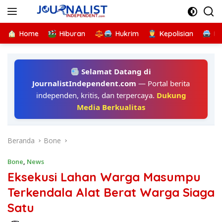
Langsung
ke
konten
Home
Hiburan
Hukrim
Kepolisian
Kr
Selamat Datang di
JournalistIndependent.com
— Portal berita
independen, kritis, dan terpercaya.
Dukung
Media Berkualitas
Beranda
Bone
Bone
,
News
Eksekusi Lahan Warga Masumpu
Terkendala Alat Berat Warga Siaga
Satu