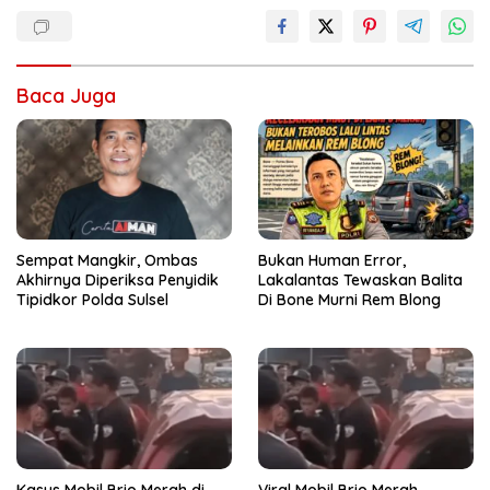
Baca Juga
Sempat Mangkir, Ombas
Bukan Human Error,
Akhirnya Diperiksa Penyidik
Lakalantas Tewaskan Balita
Tipidkor Polda Sulsel
Di Bone Murni Rem Blong
Kasus Mobil Brio Merah di
Viral Mobil Brio Merah