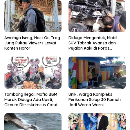
Awalnya Iseng, Host On Trog
Diduga Mengantuk, Mobil
Jurig Pukau Viewers Lewat
SUV Tabrak Avanza dan
Konten Horor
Pejalan Kaki di Poros
Pallangga Gowa
Tambang Ilegal, Mafia BBM
Unik, Warga Kompleks
Marak Diduga Ada Upeti,
Perikanan Sulap 30 Rumah
Oknum Ditreskrimsus Catut
Jadi Warna Warni
Nama Kapolda Sulsel