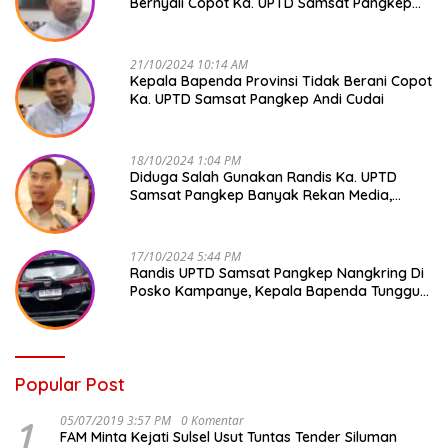
Bernyali Copot Ka. UPTD Samsat Pangkep
Andi Cudai
21/10/2024 10:14 AM
Kepala Bapenda Provinsi Tidak Berani Copot
Ka. UPTD Samsat Pangkep Andi Cudai
18/10/2024 1:04 PM
Diduga Salah Gunakan Randis Ka. UPTD
Samsat Pangkep Banyak Rekan Media,
Kepala Bapenda Ditantang Copot !
17/10/2024 5:44 PM
Randis UPTD Samsat Pangkep Nangkring Di
Posko Kampanye, Kepala Bapenda Tunggu
Reaksi Bawaslu
Popular Post
1
05/07/2019 3:57 PM
0 Komentar
FAM Minta Kejati Sulsel Usut Tuntas Tender Siluman