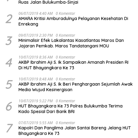
Ruas Jalan Bulukumba-Sinjai
2
06/07/2019 4:40 AM
0 Komentar
AMARA Kritisi Amburadulnya Pelayanan Kesehatan Di
Enrekang
3
09/07/2019 2:30 PM
0 Komentar
Minimalisir Efek Lakalantas Kasatlantas Maros Dan
Jajaran Pemkab. Maros Tandatangani MOU
4
10/07/2019 8:36 AM
0 Komentar
AKBP Ibrahim Aji S. Ik Sampaikan Amanah Presiden RI
Di HUT Bhayangkara Ke 73
5
10/07/2019 8:48 AM
0 Komentar
AKBP Ibrahim Aji S. Ik Beri Penghargaan Sejumlah Awak
Media Wujud Kesinergisan
6
10/07/2019 5:22 PM
0 Komentar
HUT Bhayangkara Ke 73 Polres Bulukumba Terima
Kado Spesial Dari Bank BRI
7
07/07/2019 5:55 AM
0 Komentar
Kapolri Dan Panglima Jalan Santai Bareng Jelang HUT
Bhayangkara Ke 73