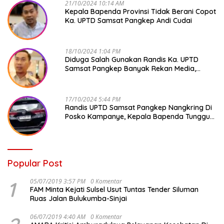
21/10/2024 10:14 AM
Kepala Bapenda Provinsi Tidak Berani Copot
Ka. UPTD Samsat Pangkep Andi Cudai
18/10/2024 1:04 PM
Diduga Salah Gunakan Randis Ka. UPTD
Samsat Pangkep Banyak Rekan Media,
Kepala Bapenda Ditantang Copot !
17/10/2024 5:44 PM
Randis UPTD Samsat Pangkep Nangkring Di
Posko Kampanye, Kepala Bapenda Tunggu
Reaksi Bawaslu
Popular Post
1
05/07/2019 3:57 PM
0 Komentar
FAM Minta Kejati Sulsel Usut Tuntas Tender Siluman
Ruas Jalan Bulukumba-Sinjai
06/07/2019 4:40 AM
0 Komentar