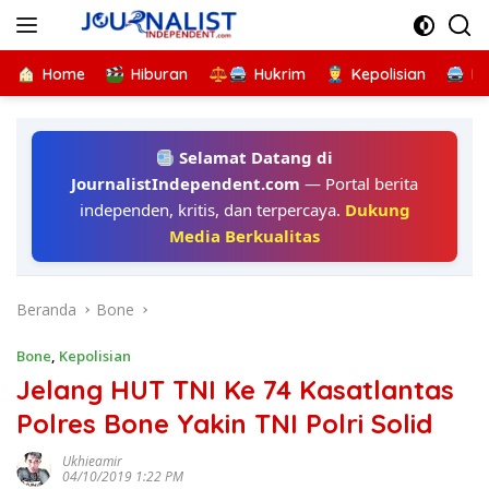
Langsung
ke
konten
Home
Hiburan
Hukrim
Kepolisian
Kr
Selamat Datang di
JournalistIndependent.com
— Portal berita
independen, kritis, dan terpercaya.
Dukung
Media Berkualitas
Beranda
Bone
Bone
,
Kepolisian
Jelang HUT TNI Ke 74 Kasatlantas
Polres Bone Yakin TNI Polri Solid
Ukhieamir
04/10/2019 1:22 PM