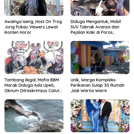
Awalnya Iseng, Host On Trog
Diduga Mengantuk, Mobil
Jurig Pukau Viewers Lewat
SUV Tabrak Avanza dan
Konten Horor
Pejalan Kaki di Poros
Pallangga Gowa
Tambang Ilegal, Mafia BBM
Unik, Warga Kompleks
Marak Diduga Ada Upeti,
Perikanan Sulap 30 Rumah
Oknum Ditreskrimsus Catut
Jadi Warna Warni
Nama Kapolda Sulsel