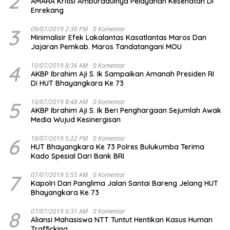
2
AMARA Kritisi Amburadulnya Pelayanan Kesehatan Di
Enrekang
3
09/07/2019 2:30 PM
0 Komentar
Minimalisir Efek Lakalantas Kasatlantas Maros Dan
Jajaran Pemkab. Maros Tandatangani MOU
4
10/07/2019 8:36 AM
0 Komentar
AKBP Ibrahim Aji S. Ik Sampaikan Amanah Presiden RI
Di HUT Bhayangkara Ke 73
5
10/07/2019 8:48 AM
0 Komentar
AKBP Ibrahim Aji S. Ik Beri Penghargaan Sejumlah Awak
Media Wujud Kesinergisan
6
10/07/2019 5:22 PM
0 Komentar
HUT Bhayangkara Ke 73 Polres Bulukumba Terima
Kado Spesial Dari Bank BRI
7
07/07/2019 5:55 AM
0 Komentar
Kapolri Dan Panglima Jalan Santai Bareng Jelang HUT
Bhayangkara Ke 73
8
07/07/2019 6:31 AM
0 Komentar
Aliansi Mahasiswa NTT Tuntut Hentikan Kasus Human
Trafficking