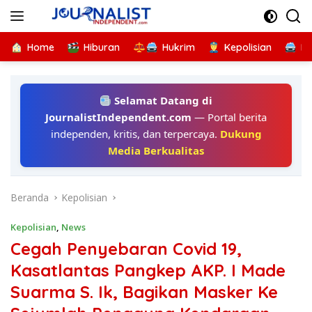
Langsung
ke
konten
Home
Hiburan
Hukrim
Kepolisian
Kr
Selamat Datang di
JournalistIndependent.com
— Portal berita
independen, kritis, dan terpercaya.
Dukung
Media Berkualitas
Beranda
Kepolisian
Kepolisian
,
News
Cegah Penyebaran Covid 19,
Kasatlantas Pangkep AKP. I Made
Suarma S. Ik, Bagikan Masker Ke