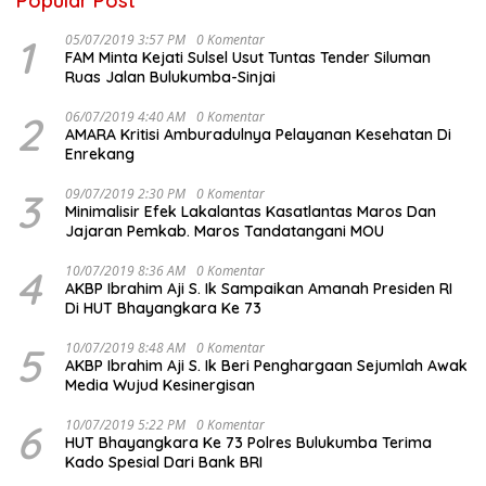
Popular Post
1
05/07/2019 3:57 PM
0 Komentar
FAM Minta Kejati Sulsel Usut Tuntas Tender Siluman
Ruas Jalan Bulukumba-Sinjai
2
06/07/2019 4:40 AM
0 Komentar
AMARA Kritisi Amburadulnya Pelayanan Kesehatan Di
Enrekang
3
09/07/2019 2:30 PM
0 Komentar
Minimalisir Efek Lakalantas Kasatlantas Maros Dan
Jajaran Pemkab. Maros Tandatangani MOU
4
10/07/2019 8:36 AM
0 Komentar
AKBP Ibrahim Aji S. Ik Sampaikan Amanah Presiden RI
Di HUT Bhayangkara Ke 73
5
10/07/2019 8:48 AM
0 Komentar
AKBP Ibrahim Aji S. Ik Beri Penghargaan Sejumlah Awak
Media Wujud Kesinergisan
6
10/07/2019 5:22 PM
0 Komentar
HUT Bhayangkara Ke 73 Polres Bulukumba Terima
Kado Spesial Dari Bank BRI