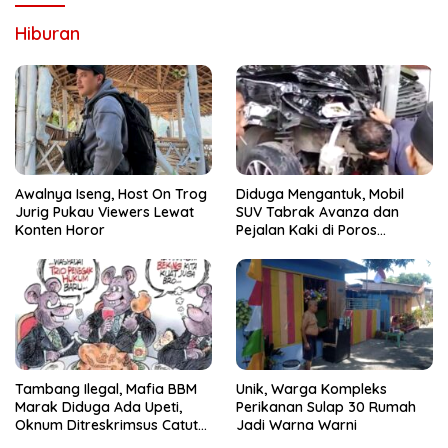
Hiburan
Awalnya Iseng, Host On Trog
Diduga Mengantuk, Mobil
Jurig Pukau Viewers Lewat
SUV Tabrak Avanza dan
Konten Horor
Pejalan Kaki di Poros
Pallangga Gowa
Tambang Ilegal, Mafia BBM
Unik, Warga Kompleks
Marak Diduga Ada Upeti,
Perikanan Sulap 30 Rumah
Oknum Ditreskrimsus Catut
Jadi Warna Warni
Nama Kapolda Sulsel