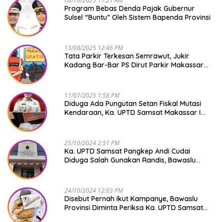
08/10/2025 11:21 AM
Program Bebas Denda Pajak Gubernur
Sulsel “Buntu” Oleh Sistem Bapenda Provinsi
13/08/2025 12:46 PM
Tata Parkir Terkesan Semrawut, Jukir
Kadang Bar-Bar PS Dirut Parkir Makassar
Raya NO COMMENT
11/07/2025 1:58 PM
Diduga Ada Pungutan Setan Fiskal Mutasi
Kendaraan, Ka. UPTD Samsat Makassar I
Mendadak GAPTEK
25/10/2024 2:51 PM
Ka. UPTD Samsat Pangkep Andi Cudai
Diduga Salah Gunakan Randis, Bawaslu
Jangan Tutup Mata
24/10/2024 12:03 PM
Disebut Pernah Ikut Kampanye, Bawaslu
Provinsi Diminta Periksa Ka. UPTD Samsat
Pangkep Andi Cudai