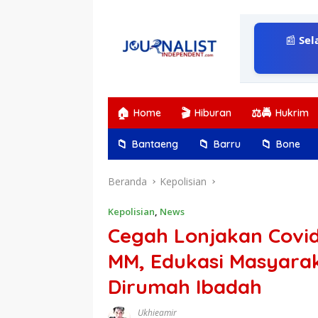
Langsung
ke
konten
📰
Sel
🏠
🎬
⚖️🚔
Home
Hiburan
Hukrim
📁
📁
📁
Bantaeng
Barru
Bone
Beranda
Kepolisian
Kepolisian
,
News
Cegah Lonjakan Covid
MM, Edukasi Masyara
Dirumah Ibadah
Ukhieamir