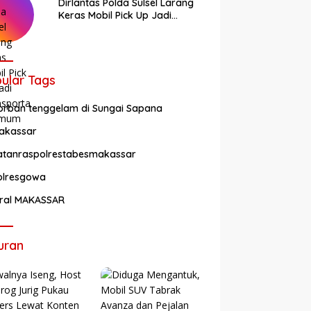
Dirlantas Polda Sulsel Larang
Keras Mobil Pick Up Jadi
Transportasi Umum
ular Tags
orban tenggelam di Sungai Sapana
akassar
atanraspolrestabesmakassar
olresgowa
iral MAKASSAR
uran