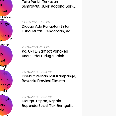
Tata Parkir Terkesan
Semrawut, Jukir Kadang Bar-
Bar PS Dirut Parkir Makassar
Raya NO COMMENT
11/07/2025 1:58 PM
Diduga Ada Pungutan Setan
Fiskal Mutasi Kendaraan, Ka.
UPTD Samsat Makassar I
Mendadak GAPTEK
25/10/2024 2:51 PM
Ka. UPTD Samsat Pangkep
Andi Cudai Diduga Salah
Gunakan Randis, Bawaslu
Jangan Tutup Mata
24/10/2024 12:03 PM
Disebut Pernah Ikut Kampanye,
Bawaslu Provinsi Diminta
Periksa Ka. UPTD Samsat
Pangkep Andi Cudai
23/10/2024 12:02 PM
Diduga Titipan, Kepala
Bapenda Sulsel Tak Bernyali
Copot Ka. UPTD Samsat
Pangkep Andi Cudai