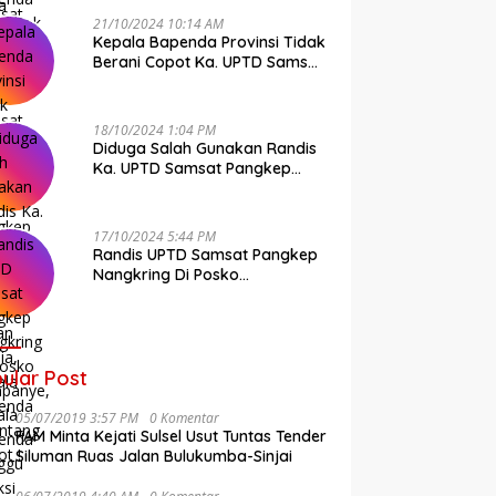
21/10/2024 10:14 AM
Kepala Bapenda Provinsi Tidak
Berani Copot Ka. UPTD Samsat
Pangkep Andi Cudai
18/10/2024 1:04 PM
Diduga Salah Gunakan Randis
Ka. UPTD Samsat Pangkep
Banyak Rekan Media, Kepala
Bapenda Ditantang Copot !
17/10/2024 5:44 PM
Randis UPTD Samsat Pangkep
Nangkring Di Posko
Kampanye, Kepala Bapenda
Tunggu Reaksi Bawaslu
ular Post
05/07/2019 3:57 PM
0 Komentar
FAM Minta Kejati Sulsel Usut Tuntas Tender
Siluman Ruas Jalan Bulukumba-Sinjai