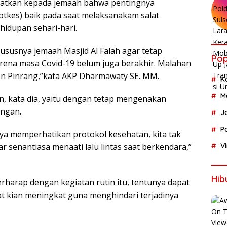
gatkan kepada jemaah bahwa pentingnya
tkes) baik pada saat melaksanakam salat
idupan sehari-hari.
susnya jemaah Masjid Al Falah agar tetap
Pop
ena masa Covid-19 belum juga berakhir. Malahan
ten Pinrang,”kata AKP Dharmawaty SE. MM.
K
M
, kata dia, yaitu dengan tetap mengenakan
angan.
J
P
ya memperhatikan protokol kesehatan, kita tak
senantiasa menaati lalu lintas saat berkendara,”
V
Hib
rharap dengan kegiatan rutin itu, tentunya dapat
 kian meningkat guna menghindari terjadinya