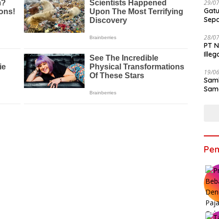
29/0
Gatu
Sep
28/0
PT N
Ille
19/0
Samb
Sama
Bers
Pem