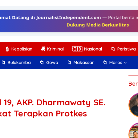
amat Datang di JournalistIndependent.com
— Portal berita i
Dukung Media Berkualitas
👮
🚔
🇮🇩
📁
Kepolisian
Kriminal
Nasional
Peristiwa
📁
📁
📁
📁
Bulukumba
Gowa
Makassar
Maros
Ber
 19, AKP. Dharmawaty SE.
kat Terapkan Protkes