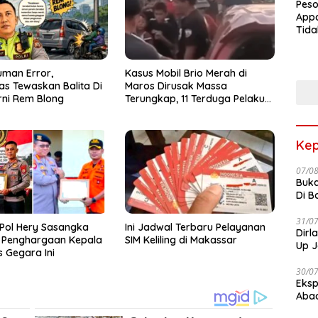
Peso
Appa
Tida
Terk
Terb
man Error,
Kasus Mobil Brio Merah di
as Tewaskan Balita Di
Maros Dirusak Massa
ni Rem Blong
Terungkap, 11 Terduga Pelaku
Diciduk Polisi
Kep
07/0
Buka
Di B
31/0
Pol Hery Sasangka
Ini Jadwal Terbaru Pelayanan
Dirl
r Penghargaan Kepala
SIM Keliling di Makassar
Up J
 Gegara Ini
30/0
Eksp
Abad