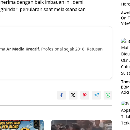
nerima dengan baik imbauan ini, demi
hindari penularan saat melaksanakan
Awal
.
On T
View
Hor
ama
Ar Media Kreatif
. Profesional sejak 2018. Ratusan
!
Tamb
BBM
Ada 
Ditr
Nama