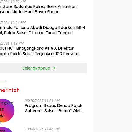
7/2026 10:52 AM
r Sore Satlantas Polres Bone Amankan
asang Muda-Mudi Bawa Shabu
7/2026 12:24 PM
irmala Fortuna Abadi Diduga Edarkan BBM
gal, Polda Sulsel Diharap Turun Tangan
6/2026 1:13 PM
ut HUT Bhayangkara Ke 80, Direktur
pta Polda Sulsel Terjunkan 100 Personil
ih-Bersih Pasar Maros
Selengkapnya
erintah
08/10/2025 11:21 AM
Program Bebas Denda Pajak
Gubernur Sulsel “Buntu” Oleh
Sistem Bapenda Provinsi
13/08/2025 12:46 PM