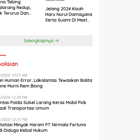
na Tebing
larang Redup,
Jelang 2024 Kisah
k Terurus Dan
Haru Nurul Damayana
esan
Serta Suami Di Meet
engkalai
Up Akbar NRL
Kosmetik
Selengkapnya
olisian
8/2026 10:07 AM
n Human Error, Lakalantas Tewaskan Balita
one Murni Rem Blong
7/2026 12:30 PM
antas Polda Sulsel Larang Keras Mobil Pick
adi Transportasi Umum
7/2026 12:31 PM
loitasi Minyak Haram PT Nirmala Fortuna
i Diduga Kebal Hukum