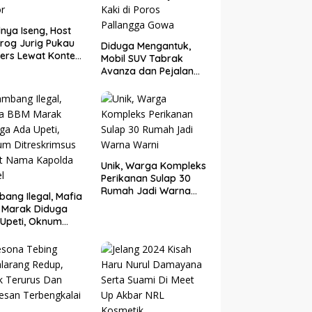
nya Iseng, Host
rog Jurig Pukau
Diduga Mengantuk,
ers Lewat Konten
Mobil SUV Tabrak
or
Avanza dan Pejalan
Kaki di Poros
Pallangga Gowa
Unik, Warga Kompleks
Perikanan Sulap 30
Rumah Jadi Warna
ang Ilegal, Mafia
Warni
 Marak Diduga
Upeti, Oknum
eskrimsus Catut
 Kapolda Sulsel