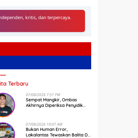
ndependen, kritis, dan terpercaya.
ita Terbaru
07/08/2026 7:51 PM
Sempat Mangkir, Ombas
Akhirnya Diperiksa Penyidik
Tipidkor Polda Sulsel
07/08/2026 10:07 AM
Bukan Human Error,
Lakalantas Tewaskan Balita Di