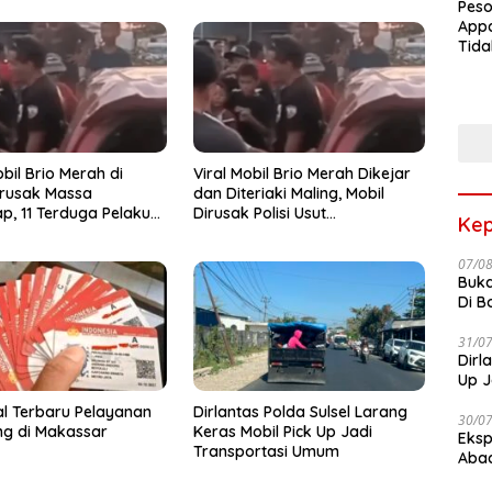
Peso
Appa
Tida
Terk
Terb
bil Brio Merah di
Viral Mobil Brio Merah Dikejar
irusak Massa
dan Diteriaki Maling, Mobil
p, 11 Terduga Pelaku
Dirusak Polisi Usut
Kep
olisi
Pengrusakan
07/0
Buka
Di B
31/0
Dirl
Up J
al Terbaru Pelayanan
Dirlantas Polda Sulsel Larang
30/0
ing di Makassar
Keras Mobil Pick Up Jadi
Eksp
Transportasi Umum
Abad