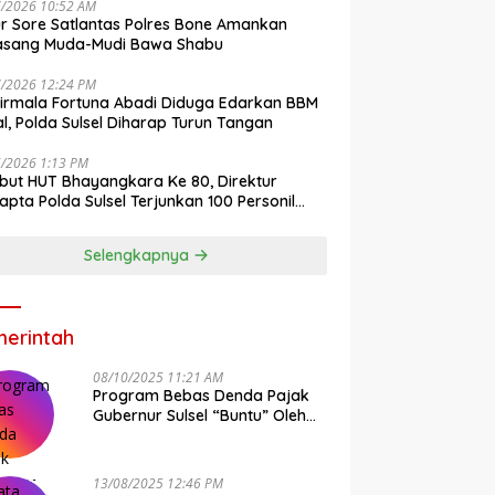
7/2026 10:52 AM
r Sore Satlantas Polres Bone Amankan
asang Muda-Mudi Bawa Shabu
7/2026 12:24 PM
irmala Fortuna Abadi Diduga Edarkan BBM
gal, Polda Sulsel Diharap Turun Tangan
6/2026 1:13 PM
ut HUT Bhayangkara Ke 80, Direktur
pta Polda Sulsel Terjunkan 100 Personil
ih-Bersih Pasar Maros
Selengkapnya
erintah
08/10/2025 11:21 AM
Program Bebas Denda Pajak
Gubernur Sulsel “Buntu” Oleh
Sistem Bapenda Provinsi
13/08/2025 12:46 PM