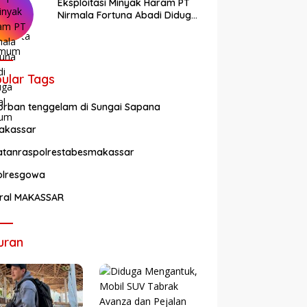
Eksploitasi Minyak Haram PT
Nirmala Fortuna Abadi Diduga
Kebal Hukum
ular Tags
orban tenggelam di Sungai Sapana
akassar
atanraspolrestabesmakassar
olresgowa
iral MAKASSAR
uran