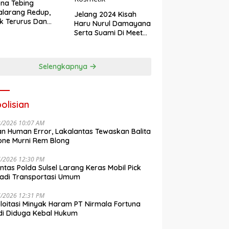
na Tebing
larang Redup,
Jelang 2024 Kisah
k Terurus Dan
Haru Nurul Damayana
esan
Serta Suami Di Meet
engkalai
Up Akbar NRL
Kosmetik
Selengkapnya
olisian
8/2026 10:07 AM
n Human Error, Lakalantas Tewaskan Balita
one Murni Rem Blong
7/2026 12:30 PM
antas Polda Sulsel Larang Keras Mobil Pick
adi Transportasi Umum
7/2026 12:31 PM
loitasi Minyak Haram PT Nirmala Fortuna
i Diduga Kebal Hukum