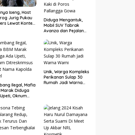
nya Iseng, Host
rog Jurig Pukau
Diduga Mengantuk,
ers Lewat Konten
Mobil SUV Tabrak
or
Avanza dan Pejalan
Kaki di Poros
Pallangga Gowa
Unik, Warga Kompleks
Perikanan Sulap 30
Rumah Jadi Warna
ang Ilegal, Mafia
Warni
 Marak Diduga
Upeti, Oknum
eskrimsus Catut
 Kapolda Sulsel