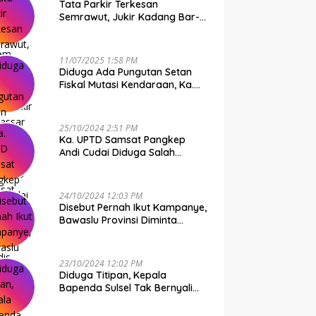
Tata Parkir Terkesan
Semrawut, Jukir Kadang Bar-
Bar PS Dirut Parkir Makassar
Raya NO COMMENT
11/07/2025 1:58 PM
Diduga Ada Pungutan Setan
Fiskal Mutasi Kendaraan, Ka.
UPTD Samsat Makassar I
Mendadak GAPTEK
25/10/2024 2:51 PM
Ka. UPTD Samsat Pangkep
Andi Cudai Diduga Salah
Gunakan Randis, Bawaslu
Jangan Tutup Mata
24/10/2024 12:03 PM
Disebut Pernah Ikut Kampanye,
Bawaslu Provinsi Diminta
Periksa Ka. UPTD Samsat
Pangkep Andi Cudai
23/10/2024 12:02 PM
Diduga Titipan, Kepala
Bapenda Sulsel Tak Bernyali
Copot Ka. UPTD Samsat
Pangkep Andi Cudai