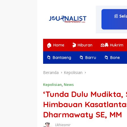
Langsung
ke
konten
📰
Sel
🏠
🎬
⚖️🚔
Home
Hiburan
Hukrim
📁
📁
📁
Bantaeng
Barru
Bone
Beranda
Kepolisian
Kepolisian
,
News
‘Tunda Dulu Mudikta, 
Himbauan Kasatlantas
Dharmawaty SE, MM
Ukhieamir