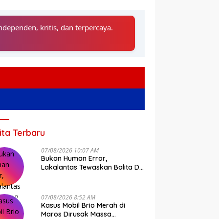
ndependen, kritis, dan terpercaya.
ita Terbaru
07/08/2026 10:07 AM
Bukan Human Error,
Lakalantas Tewaskan Balita Di
Bone Murni Rem Blong
07/08/2026 8:52 AM
Kasus Mobil Brio Merah di
Maros Dirusak Massa