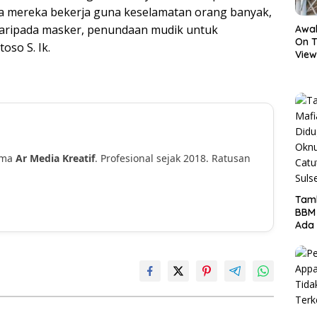
na mereka bekerja guna keselamatan orang banyak,
aripada masker, penundaan mudik untuk
Awal
On T
oso S. Ik.
View
Hor
ama
Ar Media Kreatif
. Profesional sejak 2018. Ratusan
!
Tamb
BBM
Ada 
Ditr
Nama