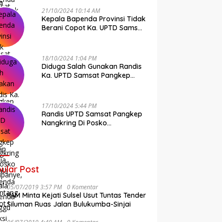
21/10/2024 10:14 AM
Kepala Bapenda Provinsi Tidak
Berani Copot Ka. UPTD Samsat
Pangkep Andi Cudai
18/10/2024 1:04 PM
Diduga Salah Gunakan Randis
Ka. UPTD Samsat Pangkep
Banyak Rekan Media, Kepala
Bapenda Ditantang Copot !
17/10/2024 5:44 PM
Randis UPTD Samsat Pangkep
Nangkring Di Posko
Kampanye, Kepala Bapenda
Tunggu Reaksi Bawaslu
ular Post
05/07/2019 3:57 PM
0 Komentar
FAM Minta Kejati Sulsel Usut Tuntas Tender
Siluman Ruas Jalan Bulukumba-Sinjai