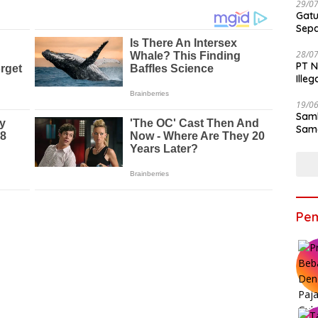
29/0
Gatu
Sep
28/0
PT N
Ille
19/0
Samb
Sama
Bers
Pem