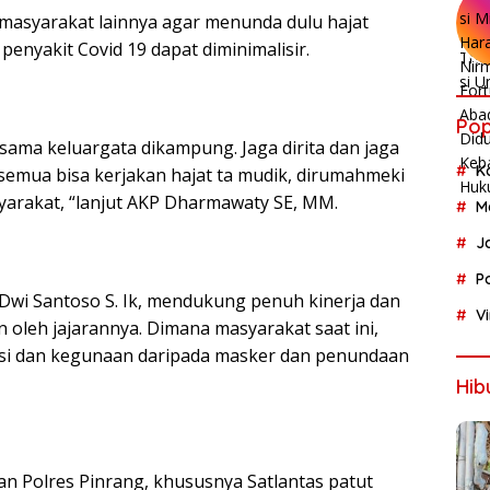
a masyarakat lainnya agar menunda dulu hajat
enyakit Covid 19 dapat diminimalisir.
Pop
 sama keluargata dikampung. Jaga dirita dan jaga
K
i semua bisa kerjakan hajat ta mudik, dirumahmeki
syarakat, “lanjut AKP Dharmawaty SE, MM.
M
J
P
Dwi Santoso S. Ik, mendukung penuh kinerja dan
V
 oleh jajarannya. Dimana masyarakat saat ini,
si dan kegunaan daripada masker dan penundaan
Hib
ran Polres Pinrang, khususnya Satlantas patut