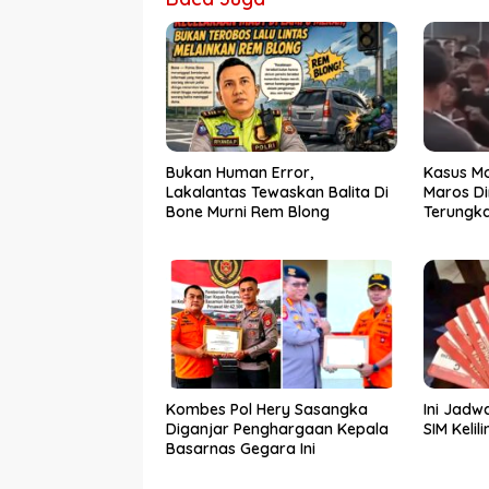
Bukan Human Error,
Kasus Mo
Lakalantas Tewaskan Balita Di
Maros D
Bone Murni Rem Blong
Terungka
Diciduk P
Kombes Pol Hery Sasangka
Ini Jadw
Diganjar Penghargaan Kepala
SIM Kelil
Basarnas Gegara Ini