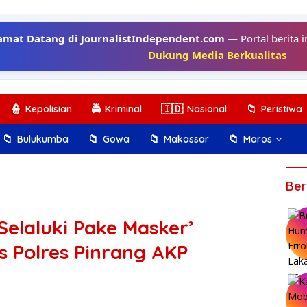
amat Datang di JournalistIndependent.com
— Portal berita i
Dukung Media Berkualitas
👮
🚔
🇮🇩
📁
Kepolisian
Kriminal
Nasional
Peristiwa
📁
📁
📁
📁
Bulukumba
Gowa
Makassar
Maros
Ber
Selaluki Pake Masker’
 Polres Pinrang AKP