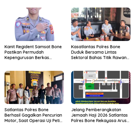
Kanit Regident Samsat Bone
Kasatlantas Polres Bone
Pastikan Permudah
Duduk Bersama Lintas
Kepengurusan Berkas
Sektoral Bahas Titik Rawan
Kendaraan Wajib Pajak
Lakalantas
Satlantas Polres Bone
Jelang Pemberangkatan
Berhasil Gagalkan Pencurian
Jemaah Haji 2026 Satlantas
Motor, Saat Operasi Uji Petik
Polres Bone Rekayasa Arus
PT Jasa Raharja
Lalulintas