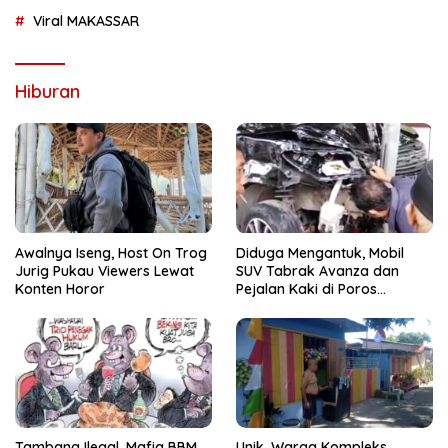
Viral MAKASSAR
Hiburan
Awalnya Iseng, Host On Trog
Diduga Mengantuk, Mobil
Jurig Pukau Viewers Lewat
SUV Tabrak Avanza dan
Konten Horor
Pejalan Kaki di Poros
Pallangga Gowa
Tambang Ilegal, Mafia BBM
Unik, Warga Kompleks