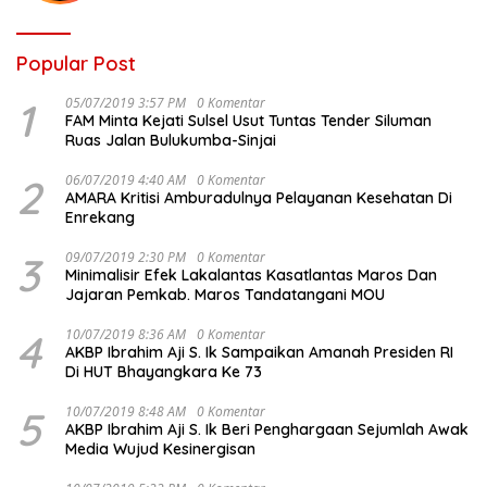
Popular Post
1
05/07/2019 3:57 PM
0 Komentar
FAM Minta Kejati Sulsel Usut Tuntas Tender Siluman
Ruas Jalan Bulukumba-Sinjai
2
06/07/2019 4:40 AM
0 Komentar
AMARA Kritisi Amburadulnya Pelayanan Kesehatan Di
Enrekang
3
09/07/2019 2:30 PM
0 Komentar
Minimalisir Efek Lakalantas Kasatlantas Maros Dan
Jajaran Pemkab. Maros Tandatangani MOU
4
10/07/2019 8:36 AM
0 Komentar
AKBP Ibrahim Aji S. Ik Sampaikan Amanah Presiden RI
Di HUT Bhayangkara Ke 73
5
10/07/2019 8:48 AM
0 Komentar
AKBP Ibrahim Aji S. Ik Beri Penghargaan Sejumlah Awak
Media Wujud Kesinergisan