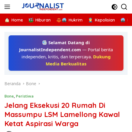
Langsung
ke
konten
Home
Hiburan
Hukrim
Kepolisian
Kr
Selamat Datang di
JournalistIndependent.com
— Portal berita
independen, kritis, dan terpercaya.
Dukung
Media Berkualitas
Beranda
Bone
Bone
,
Peristiwa
Jelang Eksekusi 20 Rumah Di
Massumpu LSM Lamellong Kawal
Ketat Aspirasi Warga