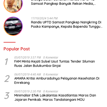
Samsat Pangkep Banyak Rekan Media,
Kepala Bapenda Ditantang Copot !
17/10/2024 5:44 PM
Randis UPTD Samsat Pangkep Nangkring Di
Posko Kampanye, Kepala Bapenda Tunggu
Reaksi Bawaslu
Popular Post
1
05/07/2019 3:57 PM
0 Komentar
FAM Minta Kejati Sulsel Usut Tuntas Tender Siluman
Ruas Jalan Bulukumba-Sinjai
2
06/07/2019 4:40 AM
0 Komentar
AMARA Kritisi Amburadulnya Pelayanan Kesehatan Di
Enrekang
3
09/07/2019 2:30 PM
0 Komentar
Minimalisir Efek Lakalantas Kasatlantas Maros Dan
Jajaran Pemkab. Maros Tandatangani MOU