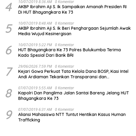
4
10/07/2019 8:36 AM
0 Komentar
AKBP Ibrahim Aji S. Ik Sampaikan Amanah Presiden RI
Di HUT Bhayangkara Ke 73
5
10/07/2019 8:48 AM
0 Komentar
AKBP Ibrahim Aji S. Ik Beri Penghargaan Sejumlah Awak
Media Wujud Kesinergisan
6
10/07/2019 5:22 PM
0 Komentar
HUT Bhayangkara Ke 73 Polres Bulukumba Terima
Kado Spesial Dari Bank BRI
7
29/06/2026 7:59 PM
0 Komentar
Kejari Gowa Perkuat Tata Kelola Dana BOSP, Kasi Intel
Andi Ardiaman Tekankan Transparansi dan
Pencegahan Korupsi
8
07/07/2019 5:55 AM
0 Komentar
Kapolri Dan Panglima Jalan Santai Bareng Jelang HUT
Bhayangkara Ke 73
9
07/07/2019 6:31 AM
0 Komentar
Aliansi Mahasiswa NTT Tuntut Hentikan Kasus Human
Trafficking