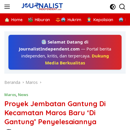
Langsung
ke
konten
Home
Hiburan
Hukrim
Kepolisian
Kr
Selamat Datang di
JournalistIndependent.com
— Portal berita
independen, kritis, dan terpercaya.
Dukung
Media Berkualitas
Beranda
Maros
Maros
,
News
Proyek Jembatan Gantung Di
Kecamatan Maros Baru ‘Di
Gantung’ Penyelesaiannya