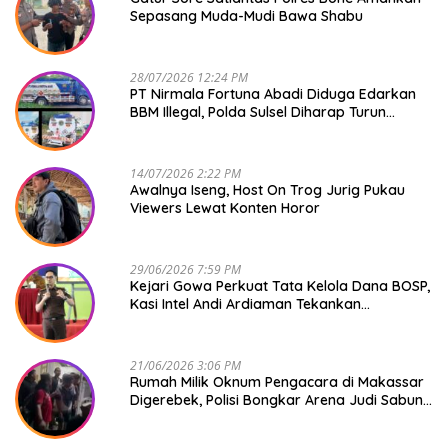
Sepasang Muda-Mudi Bawa Shabu
28/07/2026 12:24 PM
PT Nirmala Fortuna Abadi Diduga Edarkan
BBM Illegal, Polda Sulsel Diharap Turun
Tangan
14/07/2026 2:22 PM
Awalnya Iseng, Host On Trog Jurig Pukau
Viewers Lewat Konten Horor
29/06/2026 7:59 PM
Kejari Gowa Perkuat Tata Kelola Dana BOSP,
Kasi Intel Andi Ardiaman Tekankan
Transparansi dan Pencegahan Korupsi
21/06/2026 3:06 PM
Rumah Milik Oknum Pengacara di Makassar
Digerebek, Polisi Bongkar Arena Judi Sabung
Ayam dan Tetapkan Enam Tersangka