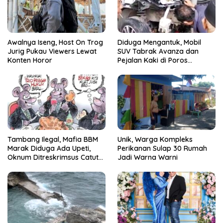
Awalnya Iseng, Host On Trog
Diduga Mengantuk, Mobil
Jurig Pukau Viewers Lewat
SUV Tabrak Avanza dan
Konten Horor
Pejalan Kaki di Poros
Pallangga Gowa
Tambang Ilegal, Mafia BBM
Unik, Warga Kompleks
Marak Diduga Ada Upeti,
Perikanan Sulap 30 Rumah
Oknum Ditreskrimsus Catut
Jadi Warna Warni
Nama Kapolda Sulsel