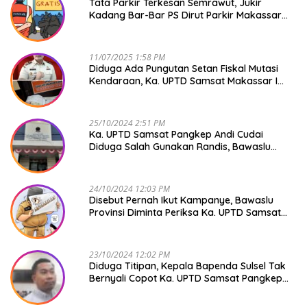
Tata Parkir Terkesan Semrawut, Jukir
Kadang Bar-Bar PS Dirut Parkir Makassar
Raya NO COMMENT
11/07/2025 1:58 PM
Diduga Ada Pungutan Setan Fiskal Mutasi
Kendaraan, Ka. UPTD Samsat Makassar I
Mendadak GAPTEK
25/10/2024 2:51 PM
Ka. UPTD Samsat Pangkep Andi Cudai
Diduga Salah Gunakan Randis, Bawaslu
Jangan Tutup Mata
24/10/2024 12:03 PM
Disebut Pernah Ikut Kampanye, Bawaslu
Provinsi Diminta Periksa Ka. UPTD Samsat
Pangkep Andi Cudai
23/10/2024 12:02 PM
Diduga Titipan, Kepala Bapenda Sulsel Tak
Bernyali Copot Ka. UPTD Samsat Pangkep
Andi Cudai