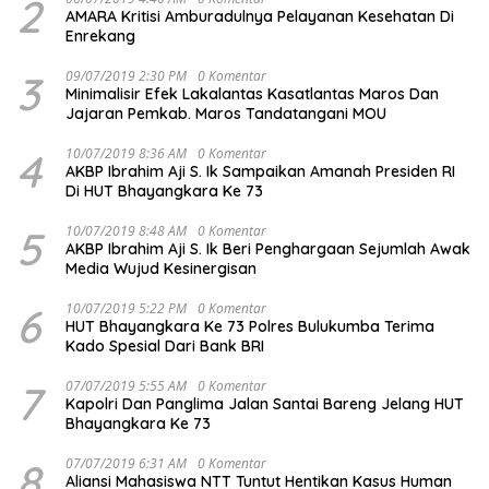
2
AMARA Kritisi Amburadulnya Pelayanan Kesehatan Di
Enrekang
3
09/07/2019 2:30 PM
0 Komentar
Minimalisir Efek Lakalantas Kasatlantas Maros Dan
Jajaran Pemkab. Maros Tandatangani MOU
4
10/07/2019 8:36 AM
0 Komentar
AKBP Ibrahim Aji S. Ik Sampaikan Amanah Presiden RI
Di HUT Bhayangkara Ke 73
5
10/07/2019 8:48 AM
0 Komentar
AKBP Ibrahim Aji S. Ik Beri Penghargaan Sejumlah Awak
Media Wujud Kesinergisan
6
10/07/2019 5:22 PM
0 Komentar
HUT Bhayangkara Ke 73 Polres Bulukumba Terima
Kado Spesial Dari Bank BRI
7
07/07/2019 5:55 AM
0 Komentar
Kapolri Dan Panglima Jalan Santai Bareng Jelang HUT
Bhayangkara Ke 73
8
07/07/2019 6:31 AM
0 Komentar
Aliansi Mahasiswa NTT Tuntut Hentikan Kasus Human