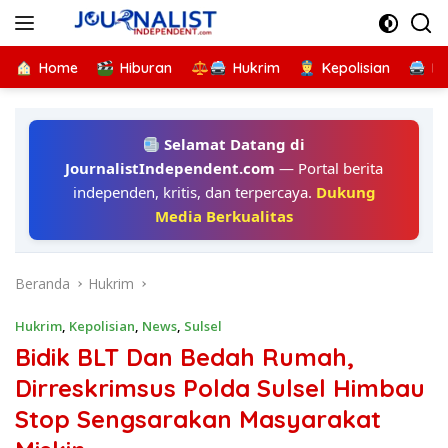
Langsung
ke
konten
Home
Hiburan
Hukrim
Kepolisian
Kr
Selamat Datang di
JournalistIndependent.com
— Portal berita
independen, kritis, dan terpercaya.
Dukung
Media Berkualitas
Beranda
Hukrim
Hukrim
,
Kepolisian
,
News
,
Sulsel
Bidik BLT Dan Bedah Rumah,
Dirreskrimsus Polda Sulsel Himbau
Stop Sengsarakan Masyarakat