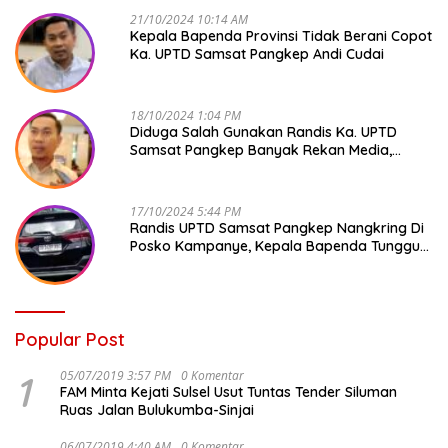
21/10/2024 10:14 AM
Kepala Bapenda Provinsi Tidak Berani Copot
Ka. UPTD Samsat Pangkep Andi Cudai
18/10/2024 1:04 PM
Diduga Salah Gunakan Randis Ka. UPTD
Samsat Pangkep Banyak Rekan Media,
Kepala Bapenda Ditantang Copot !
17/10/2024 5:44 PM
Randis UPTD Samsat Pangkep Nangkring Di
Posko Kampanye, Kepala Bapenda Tunggu
Reaksi Bawaslu
Popular Post
1
05/07/2019 3:57 PM
0 Komentar
FAM Minta Kejati Sulsel Usut Tuntas Tender Siluman
Ruas Jalan Bulukumba-Sinjai
06/07/2019 4:40 AM
0 Komentar