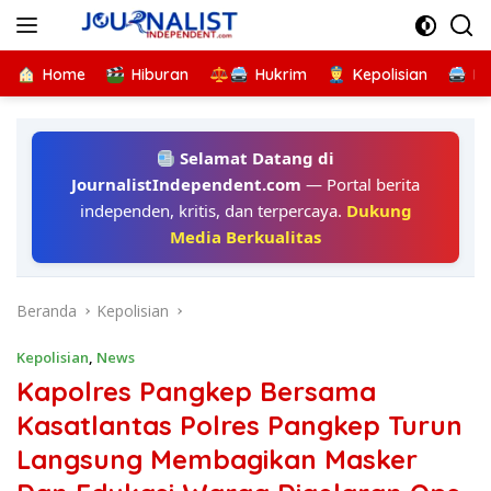
Langsung
ke
konten
Home
Hiburan
Hukrim
Kepolisian
Kr
Selamat Datang di
JournalistIndependent.com
— Portal berita
independen, kritis, dan terpercaya.
Dukung
Media Berkualitas
Beranda
Kepolisian
Kepolisian
,
News
Kapolres Pangkep Bersama
Kasatlantas Polres Pangkep Turun
Langsung Membagikan Masker