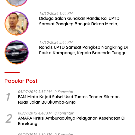
18/10/2024 1:04 PM
Diduga Salah Gunakan Randis Ka. UPTD
Samsat Pangkep Banyak Rekan Media,
Kepala Bapenda Ditantang Copot !
17/10/2024 5:44 PM
Randis UPTD Samsat Pangkep Nangkring Di
Posko Kampanye, Kepala Bapenda Tunggu
Reaksi Bawaslu
Popular Post
1
05/07/2019 3:57 PM
0 Komentar
FAM Minta Kejati Sulsel Usut Tuntas Tender Siluman
Ruas Jalan Bulukumba-Sinjai
2
06/07/2019 4:40 AM
0 Komentar
AMARA Kritisi Amburadulnya Pelayanan Kesehatan Di
Enrekang
09/07/2019 2:30 PM
0 Komentar