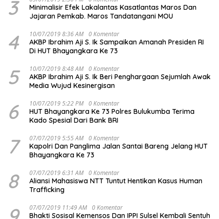
3
Minimalisir Efek Lakalantas Kasatlantas Maros Dan
Jajaran Pemkab. Maros Tandatangani MOU
4
10/07/2019 8:36 AM
0 Komentar
AKBP Ibrahim Aji S. Ik Sampaikan Amanah Presiden RI
Di HUT Bhayangkara Ke 73
5
10/07/2019 8:48 AM
0 Komentar
AKBP Ibrahim Aji S. Ik Beri Penghargaan Sejumlah Awak
Media Wujud Kesinergisan
6
10/07/2019 5:22 PM
0 Komentar
HUT Bhayangkara Ke 73 Polres Bulukumba Terima
Kado Spesial Dari Bank BRI
7
07/07/2019 5:55 AM
0 Komentar
Kapolri Dan Panglima Jalan Santai Bareng Jelang HUT
Bhayangkara Ke 73
8
07/07/2019 6:31 AM
0 Komentar
Aliansi Mahasiswa NTT Tuntut Hentikan Kasus Human
Trafficking
9
07/07/2019 11:49 AM
0 Komentar
Bhakti Sosisal Kemensos Dan IPPI Sulsel Kembali Sentuh