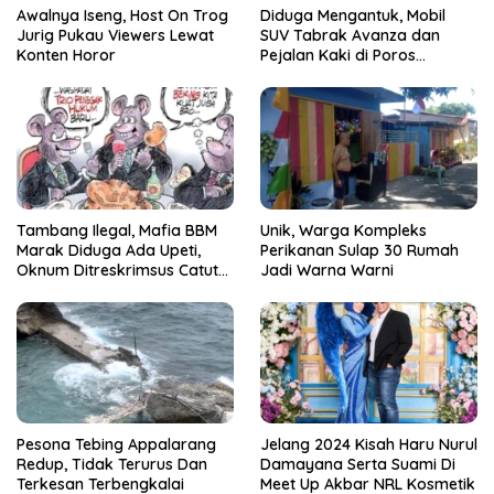
Awalnya Iseng, Host On Trog
Diduga Mengantuk, Mobil
Jurig Pukau Viewers Lewat
SUV Tabrak Avanza dan
Konten Horor
Pejalan Kaki di Poros
Pallangga Gowa
Tambang Ilegal, Mafia BBM
Unik, Warga Kompleks
Marak Diduga Ada Upeti,
Perikanan Sulap 30 Rumah
Oknum Ditreskrimsus Catut
Jadi Warna Warni
Nama Kapolda Sulsel
Pesona Tebing Appalarang
Jelang 2024 Kisah Haru Nurul
Redup, Tidak Terurus Dan
Damayana Serta Suami Di
Terkesan Terbengkalai
Meet Up Akbar NRL Kosmetik