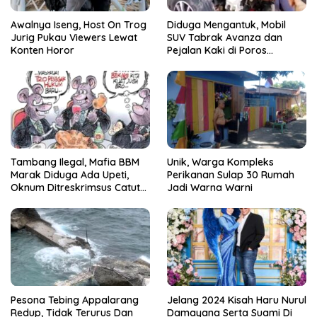
Awalnya Iseng, Host On Trog
Diduga Mengantuk, Mobil
Jurig Pukau Viewers Lewat
SUV Tabrak Avanza dan
Konten Horor
Pejalan Kaki di Poros
Pallangga Gowa
Tambang Ilegal, Mafia BBM
Unik, Warga Kompleks
Marak Diduga Ada Upeti,
Perikanan Sulap 30 Rumah
Oknum Ditreskrimsus Catut
Jadi Warna Warni
Nama Kapolda Sulsel
Pesona Tebing Appalarang
Jelang 2024 Kisah Haru Nurul
Redup, Tidak Terurus Dan
Damayana Serta Suami Di