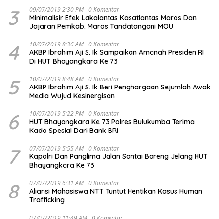
3
09/07/2019 2:30 PM
0 Komentar
Minimalisir Efek Lakalantas Kasatlantas Maros Dan
Jajaran Pemkab. Maros Tandatangani MOU
4
10/07/2019 8:36 AM
0 Komentar
AKBP Ibrahim Aji S. Ik Sampaikan Amanah Presiden RI
Di HUT Bhayangkara Ke 73
5
10/07/2019 8:48 AM
0 Komentar
AKBP Ibrahim Aji S. Ik Beri Penghargaan Sejumlah Awak
Media Wujud Kesinergisan
6
10/07/2019 5:22 PM
0 Komentar
HUT Bhayangkara Ke 73 Polres Bulukumba Terima
Kado Spesial Dari Bank BRI
7
07/07/2019 5:55 AM
0 Komentar
Kapolri Dan Panglima Jalan Santai Bareng Jelang HUT
Bhayangkara Ke 73
8
07/07/2019 6:31 AM
0 Komentar
Aliansi Mahasiswa NTT Tuntut Hentikan Kasus Human
Trafficking
07/07/2019 11:49 AM
0 Komentar