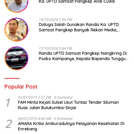
Ka. UPTD Samsat Pangkep Andi Cudai
18/10/2024 1:04 PM
Diduga Salah Gunakan Randis Ka. UPTD
Samsat Pangkep Banyak Rekan Media,
Kepala Bapenda Ditantang Copot !
17/10/2024 5:44 PM
Randis UPTD Samsat Pangkep Nangkring Di
Posko Kampanye, Kepala Bapenda Tunggu
Reaksi Bawaslu
Popular Post
1
05/07/2019 3:57 PM
0 Komentar
FAM Minta Kejati Sulsel Usut Tuntas Tender Siluman
Ruas Jalan Bulukumba-Sinjai
2
06/07/2019 4:40 AM
0 Komentar
AMARA Kritisi Amburadulnya Pelayanan Kesehatan Di
Enrekang