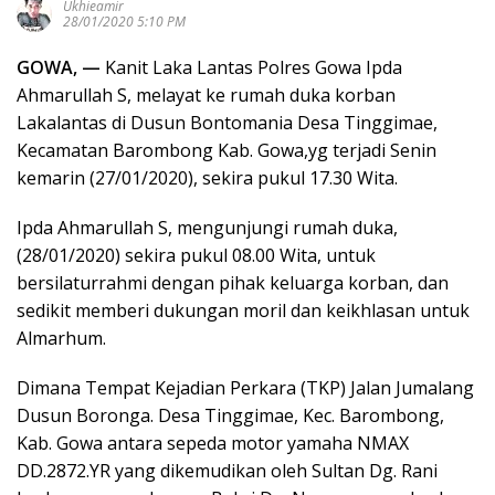
Ukhieamir
28/01/2020 5:10 PM
GOWA, —
Kanit Laka Lantas Polres Gowa Ipda
Ahmarullah S, melayat ke rumah duka korban
Lakalantas di Dusun Bontomania Desa Tinggimae,
Kecamatan Barombong Kab. Gowa,yg terjadi Senin
kemarin (27/01/2020), sekira pukul 17.30 Wita.
Ipda Ahmarullah S, mengunjungi rumah duka,
(28/01/2020) sekira pukul 08.00 Wita, untuk
bersilaturrahmi dengan pihak keluarga korban, dan
sedikit memberi dukungan moril dan keikhlasan untuk
Almarhum.
Dimana Tempat Kejadian Perkara (TKP) Jalan Jumalang
Dusun Boronga. Desa Tinggimae, Kec. Barombong,
Kab. Gowa antara sepeda motor yamaha NMAX
DD.2872.YR yang dikemudikan oleh Sultan Dg. Rani