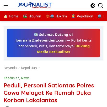
Langsung
ke
konten
Home
Hiburan
Hukrim
Kepolisian
Kr
Selamat Datang di
JournalistIndependent.com
— Portal berita
independen, kritis, dan terpercaya.
Dukung
Media Berkualitas
Beranda
Kepolisian
Kepolisian
,
News
Peduli, Personil Satlantas Polres
Gowa Melayat Ke Rumah Duka
Korban Lakalantas