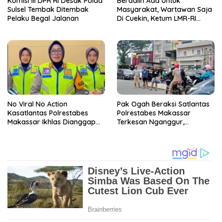
Komisi III DPR RI Desak Polda
Berdalih Ada Untuk
Sulsel Tembak Ditembak
Masyarakat, Wartawan Saja
Pelaku Begal Jalanan
Di Cuekin, Ketum LMR-RI
Desak Kasatlantas
Polrestabes Makassar
Dicopot
No Viral No Action
Pak Ogah Beraksi Satlantas
Kasatlantas Polrestabes
Polrestabes Makassar
Makassar Ikhlas Dianggap
Terkesan Nganggur,
‘Tidur’ Dan Punya Banyak
Kasatlantas ‘Tutup Mulut’
Wartawan