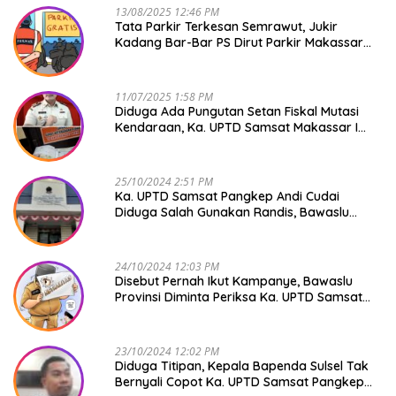
13/08/2025 12:46 PM
Tata Parkir Terkesan Semrawut, Jukir
Kadang Bar-Bar PS Dirut Parkir Makassar
Raya NO COMMENT
11/07/2025 1:58 PM
Diduga Ada Pungutan Setan Fiskal Mutasi
Kendaraan, Ka. UPTD Samsat Makassar I
Mendadak GAPTEK
25/10/2024 2:51 PM
Ka. UPTD Samsat Pangkep Andi Cudai
Diduga Salah Gunakan Randis, Bawaslu
Jangan Tutup Mata
24/10/2024 12:03 PM
Disebut Pernah Ikut Kampanye, Bawaslu
Provinsi Diminta Periksa Ka. UPTD Samsat
Pangkep Andi Cudai
23/10/2024 12:02 PM
Diduga Titipan, Kepala Bapenda Sulsel Tak
Bernyali Copot Ka. UPTD Samsat Pangkep