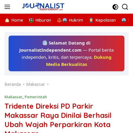
Langsung
ke
konten
Home
Hiburan
Hukrim
Kepolisian
Kr
Selamat Datang di
JournalistIndependent.com
— Portal berita
independen, kritis, dan terpercaya.
Dukung
Media Berkualitas
Beranda
Makassar
Makassar
,
Pemerintah
Tridente Direksi PD Parkir
Makassar Raya Dinilai Berhasil
Ubah Wajah Perparkiran Kota