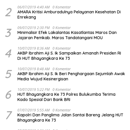
2
06/07/2019 4:40 AM
0 Komentar
AMARA Kritisi Amburadulnya Pelayanan Kesehatan Di
Enrekang
3
09/07/2019 2:30 PM
0 Komentar
Minimalisir Efek Lakalantas Kasatlantas Maros Dan
Jajaran Pemkab. Maros Tandatangani MOU
4
10/07/2019 8:36 AM
0 Komentar
AKBP Ibrahim Aji S. Ik Sampaikan Amanah Presiden RI
Di HUT Bhayangkara Ke 73
5
10/07/2019 8:48 AM
0 Komentar
AKBP Ibrahim Aji S. Ik Beri Penghargaan Sejumlah Awak
Media Wujud Kesinergisan
6
10/07/2019 5:22 PM
0 Komentar
HUT Bhayangkara Ke 73 Polres Bulukumba Terima
Kado Spesial Dari Bank BRI
7
07/07/2019 5:55 AM
0 Komentar
Kapolri Dan Panglima Jalan Santai Bareng Jelang HUT
Bhayangkara Ke 73