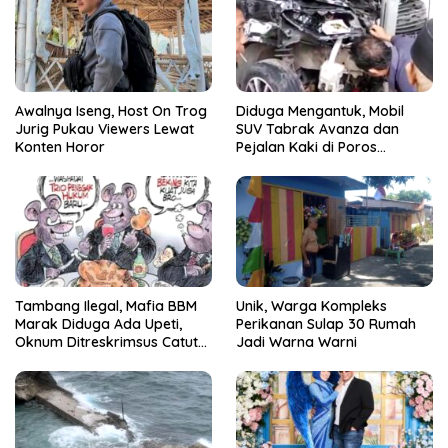
Awalnya Iseng, Host On Trog
Diduga Mengantuk, Mobil
Jurig Pukau Viewers Lewat
SUV Tabrak Avanza dan
Konten Horor
Pejalan Kaki di Poros
Pallangga Gowa
Tambang Ilegal, Mafia BBM
Unik, Warga Kompleks
Marak Diduga Ada Upeti,
Perikanan Sulap 30 Rumah
Oknum Ditreskrimsus Catut
Jadi Warna Warni
Nama Kapolda Sulsel