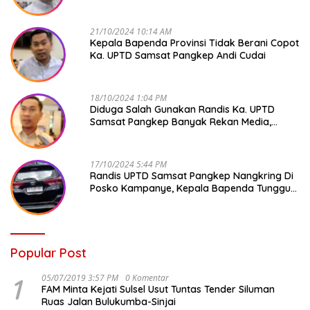
Andi Cudai
21/10/2024 10:14 AM
Kepala Bapenda Provinsi Tidak Berani Copot
Ka. UPTD Samsat Pangkep Andi Cudai
18/10/2024 1:04 PM
Diduga Salah Gunakan Randis Ka. UPTD
Samsat Pangkep Banyak Rekan Media,
Kepala Bapenda Ditantang Copot !
17/10/2024 5:44 PM
Randis UPTD Samsat Pangkep Nangkring Di
Posko Kampanye, Kepala Bapenda Tunggu
Reaksi Bawaslu
Popular Post
1
05/07/2019 3:57 PM
0 Komentar
FAM Minta Kejati Sulsel Usut Tuntas Tender Siluman
Ruas Jalan Bulukumba-Sinjai