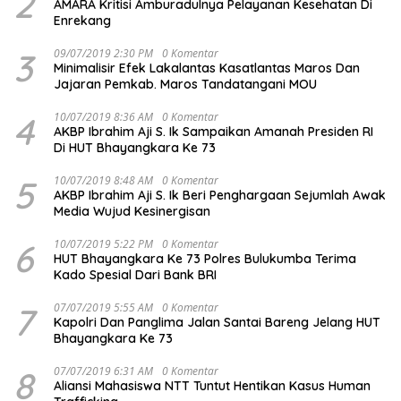
2
AMARA Kritisi Amburadulnya Pelayanan Kesehatan Di
Enrekang
3
09/07/2019 2:30 PM
0 Komentar
Minimalisir Efek Lakalantas Kasatlantas Maros Dan
Jajaran Pemkab. Maros Tandatangani MOU
4
10/07/2019 8:36 AM
0 Komentar
AKBP Ibrahim Aji S. Ik Sampaikan Amanah Presiden RI
Di HUT Bhayangkara Ke 73
5
10/07/2019 8:48 AM
0 Komentar
AKBP Ibrahim Aji S. Ik Beri Penghargaan Sejumlah Awak
Media Wujud Kesinergisan
6
10/07/2019 5:22 PM
0 Komentar
HUT Bhayangkara Ke 73 Polres Bulukumba Terima
Kado Spesial Dari Bank BRI
7
07/07/2019 5:55 AM
0 Komentar
Kapolri Dan Panglima Jalan Santai Bareng Jelang HUT
Bhayangkara Ke 73
8
07/07/2019 6:31 AM
0 Komentar
Aliansi Mahasiswa NTT Tuntut Hentikan Kasus Human