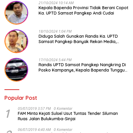
21/10/2024 10:14 AM
Kepala Bapenda Provinsi Tidak Berani Copot
Ka. UPTD Samsat Pangkep Andi Cudai
18/10/2024 1:04 PM
Diduga Salah Gunakan Randis Ka. UPTD
Samsat Pangkep Banyak Rekan Media,
Kepala Bapenda Ditantang Copot !
17/10/2024 5:44 PM
Randis UPTD Samsat Pangkep Nangkring Di
Posko Kampanye, Kepala Bapenda Tunggu
Reaksi Bawaslu
Popular Post
1
05/07/2019 3:57 PM
0 Komentar
FAM Minta Kejati Sulsel Usut Tuntas Tender Siluman
Ruas Jalan Bulukumba-Sinjai
06/07/2019 4:40 AM
0 Komentar