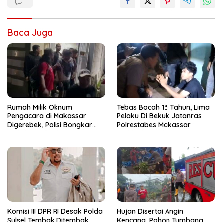
Baca Juga
Rumah Milik Oknum
Tebas Bocah 13 Tahun, Lima
Pengacara di Makassar
Pelaku Di Bekuk Jatanras
Digerebek, Polisi Bongkar
Polrestabes Makassar
Arena Judi Sabung Ayam
dan Tetapkan Enam
Tersangka
Komisi III DPR RI Desak Polda
Hujan Disertai Angin
Sulsel Tembak Ditembak
Kencang, Pohon Tumbang