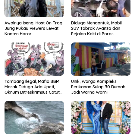
Awalnya Iseng, Host On Trog
Diduga Mengantuk, Mobil
Jurig Pukau Viewers Lewat
SUV Tabrak Avanza dan
Konten Horor
Pejalan Kaki di Poros
Pallangga Gowa
Tambang Ilegal, Mafia BBM
Unik, Warga Kompleks
Marak Diduga Ada Upeti,
Perikanan Sulap 30 Rumah
Oknum Ditreskrimsus Catut
Jadi Warna Warni
Nama Kapolda Sulsel