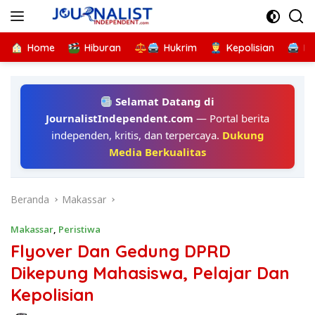
Langsung
ke
konten
Home
Hiburan
Hukrim
Kepolisian
Kr
Selamat Datang di
JournalistIndependent.com
— Portal berita
independen, kritis, dan terpercaya.
Dukung
Media Berkualitas
Beranda
Makassar
Makassar
,
Peristiwa
Flyover Dan Gedung DPRD
Dikepung Mahasiswa, Pelajar Dan
Kepolisian