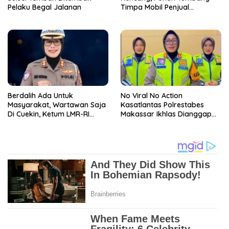
Pelaku Begal Jalanan
Timpa Mobil Penjual
Rambutan di Makassar
Berdalih Ada Untuk
No Viral No Action
Masyarakat, Wartawan Saja
Kasatlantas Polrestabes
Di Cuekin, Ketum LMR-RI
Makassar Ikhlas Dianggap
Desak Kasatlantas
‘Tidur’ Dan Punya Banyak
Polrestabes Makassar
Wartawan
Dicopot