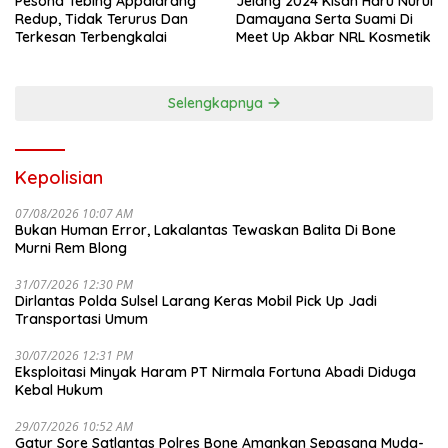
Pesona Tebing Appalarang
Jelang 2024 Kisah Haru Nurul
Redup, Tidak Terurus Dan
Damayana Serta Suami Di
Terkesan Terbengkalai
Meet Up Akbar NRL Kosmetik
Selengkapnya
Kepolisian
07/08/2026 10:07 AM
Bukan Human Error, Lakalantas Tewaskan Balita Di Bone
Murni Rem Blong
31/07/2026 12:30 PM
Dirlantas Polda Sulsel Larang Keras Mobil Pick Up Jadi
Transportasi Umum
30/07/2026 12:31 PM
Eksploitasi Minyak Haram PT Nirmala Fortuna Abadi Diduga
Kebal Hukum
29/07/2026 10:52 AM
Gatur Sore Satlantas Polres Bone Amankan Sepasang Muda-