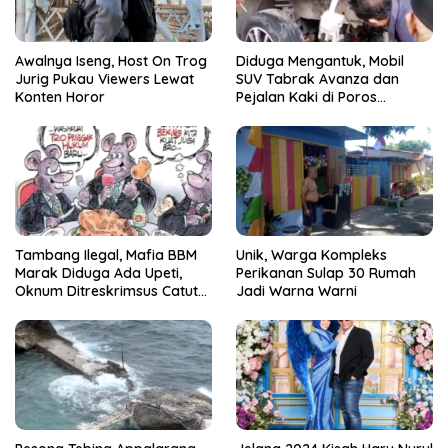
Awalnya Iseng, Host On Trog
Diduga Mengantuk, Mobil
Jurig Pukau Viewers Lewat
SUV Tabrak Avanza dan
Konten Horor
Pejalan Kaki di Poros
Pallangga Gowa
Tambang Ilegal, Mafia BBM
Unik, Warga Kompleks
Marak Diduga Ada Upeti,
Perikanan Sulap 30 Rumah
Oknum Ditreskrimsus Catut
Jadi Warna Warni
Nama Kapolda Sulsel