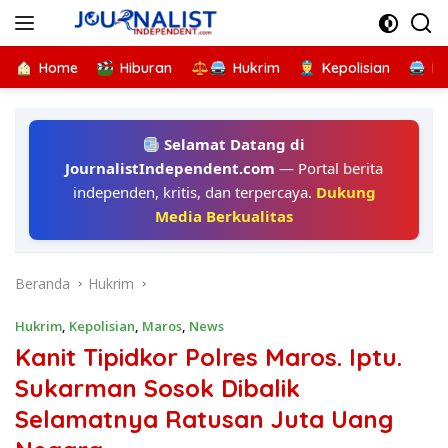
Langsung
ke
konten
Home
Hiburan
Hukrim
Kepolisian
Kr
Selamat Datang di
JournalistIndependent.com
— Portal berita
independen, kritis, dan terpercaya.
Dukung
Media Berkualitas
Beranda
Hukrim
Hukrim
,
Kepolisian
,
Maros
,
News
Kanit Tipidkor Polres Maros. Iptu.
Sukarman Sosok Dibalik
Selamatnya Ratusan Juta Uang