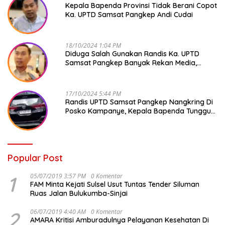
Kepala Bapenda Provinsi Tidak Berani Copot
Ka. UPTD Samsat Pangkep Andi Cudai
18/10/2024 1:04 PM
Diduga Salah Gunakan Randis Ka. UPTD
Samsat Pangkep Banyak Rekan Media,
Kepala Bapenda Ditantang Copot !
17/10/2024 5:44 PM
Randis UPTD Samsat Pangkep Nangkring Di
Posko Kampanye, Kepala Bapenda Tunggu
Reaksi Bawaslu
Popular Post
1
05/07/2019 3:57 PM
0 Komentar
FAM Minta Kejati Sulsel Usut Tuntas Tender Siluman
Ruas Jalan Bulukumba-Sinjai
2
06/07/2019 4:40 AM
0 Komentar
AMARA Kritisi Amburadulnya Pelayanan Kesehatan Di