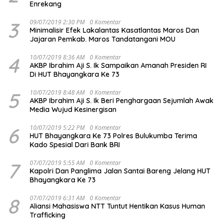
Enrekang
3
09/07/2019 2:30 PM
0 Komentar
Minimalisir Efek Lakalantas Kasatlantas Maros Dan
Jajaran Pemkab. Maros Tandatangani MOU
4
10/07/2019 8:36 AM
0 Komentar
AKBP Ibrahim Aji S. Ik Sampaikan Amanah Presiden RI
Di HUT Bhayangkara Ke 73
5
10/07/2019 8:48 AM
0 Komentar
AKBP Ibrahim Aji S. Ik Beri Penghargaan Sejumlah Awak
Media Wujud Kesinergisan
6
10/07/2019 5:22 PM
0 Komentar
HUT Bhayangkara Ke 73 Polres Bulukumba Terima
Kado Spesial Dari Bank BRI
7
07/07/2019 5:55 AM
0 Komentar
Kapolri Dan Panglima Jalan Santai Bareng Jelang HUT
Bhayangkara Ke 73
8
07/07/2019 6:31 AM
0 Komentar
Aliansi Mahasiswa NTT Tuntut Hentikan Kasus Human
Trafficking