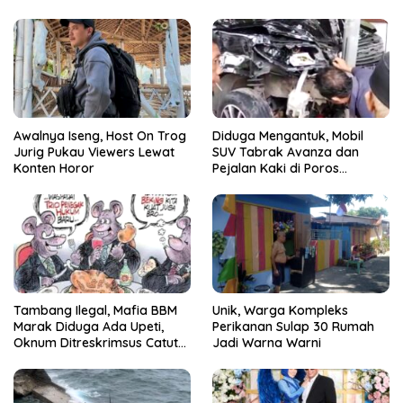
Awalnya Iseng, Host On Trog
Diduga Mengantuk, Mobil
Jurig Pukau Viewers Lewat
SUV Tabrak Avanza dan
Konten Horor
Pejalan Kaki di Poros
Pallangga Gowa
Tambang Ilegal, Mafia BBM
Unik, Warga Kompleks
Marak Diduga Ada Upeti,
Perikanan Sulap 30 Rumah
Oknum Ditreskrimsus Catut
Jadi Warna Warni
Nama Kapolda Sulsel