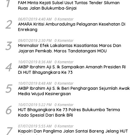
1
FAM Minta Kejati Sulsel Usut Tuntas Tender Siluman
Ruas Jalan Bulukumba-Sinjai
2
06/07/2019 4:40 AM
0 Komentar
AMARA Kritisi Amburadulnya Pelayanan Kesehatan Di
Enrekang
3
09/07/2019 2:30 PM
0 Komentar
Minimalisir Efek Lakalantas Kasatlantas Maros Dan
Jajaran Pemkab. Maros Tandatangani MOU
4
10/07/2019 8:36 AM
0 Komentar
AKBP Ibrahim Aji S. Ik Sampaikan Amanah Presiden RI
Di HUT Bhayangkara Ke 73
5
10/07/2019 8:48 AM
0 Komentar
AKBP Ibrahim Aji S. Ik Beri Penghargaan Sejumlah Awak
Media Wujud Kesinergisan
6
10/07/2019 5:22 PM
0 Komentar
HUT Bhayangkara Ke 73 Polres Bulukumba Terima
Kado Spesial Dari Bank BRI
7
07/07/2019 5:55 AM
0 Komentar
Kapolri Dan Panglima Jalan Santai Bareng Jelang HUT