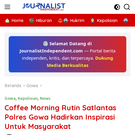
Langsung
ke
konten
Home
Hiburan
Hukrim
Kepolisian
Kr
Selamat Datang di
JournalistIndependent.com
— Portal berita
independen, kritis, dan terpercaya.
Dukung
Media Berkualitas
Beranda
Gowa
Gowa
,
Kepolisian
,
News
Coffee Morning Rutin Satlantas
Polres Gowa Hadirkan Inspirasi
Untuk Masyarakat