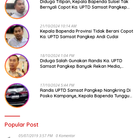
Diduga Titipan, Kepala Bapenda Sulsel Tak
Bernyali Copot Ka. UPTD Samsat Pangkep
Andi Cudai
21/10/2024 10:14 AM
Kepala Bapenda Provinsi Tidak Berani Copot
Ka. UPTD Samsat Pangkep Andi Cudai
18/10/2024 1:04 PM
Diduga Salah Gunakan Randis Ka. UPTD
Samsat Pangkep Banyak Rekan Media,
Kepala Bapenda Ditantang Copot !
17/10/2024 5:44 PM
Randis UPTD Samsat Pangkep Nangkring Di
Posko Kampanye, Kepala Bapenda Tunggu
Reaksi Bawaslu
Popular Post
05/07/2019 3:57 PM
0 Komentar