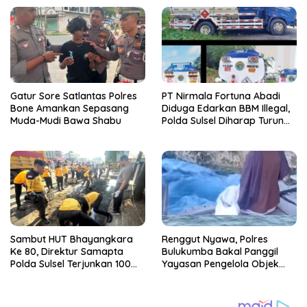
Gatur Sore Satlantas Polres
PT Nirmala Fortuna Abadi
Bone Amankan Sepasang
Diduga Edarkan BBM Illegal,
Muda-Mudi Bawa Shabu
Polda Sulsel Diharap Turun
Tangan
Sambut HUT Bhayangkara
Renggut Nyawa, Polres
Ke 80, Direktur Samapta
Bulukumba Bakal Panggil
Polda Sulsel Terjunkan 100
Yayasan Pengelola Objek
Personil Bersih-Bersih Pasar
Wisata Apparalang
Maros