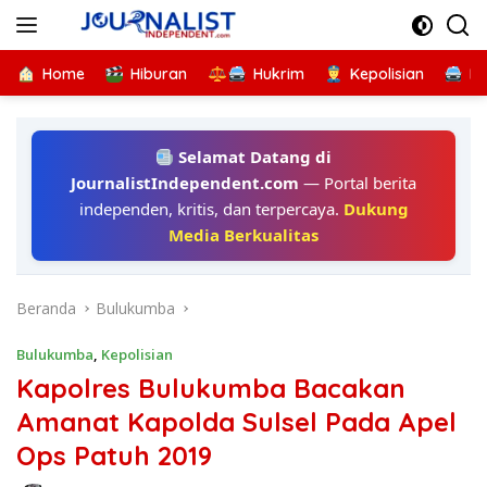
Langsung
ke
konten
Home
Hiburan
Hukrim
Kepolisian
Kr
Selamat Datang di
JournalistIndependent.com
— Portal berita
independen, kritis, dan terpercaya.
Dukung
Media Berkualitas
Beranda
Bulukumba
Bulukumba
,
Kepolisian
Kapolres Bulukumba Bacakan
Amanat Kapolda Sulsel Pada Apel
Ops Patuh 2019