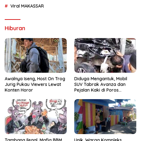
Viral MAKASSAR
Hiburan
Awalnya Iseng, Host On Trog
Diduga Mengantuk, Mobil
Jurig Pukau Viewers Lewat
SUV Tabrak Avanza dan
Konten Horor
Pejalan Kaki di Poros
Pallangga Gowa
Tambang Ilegal, Mafia BBM
Unik, Warga Kompleks