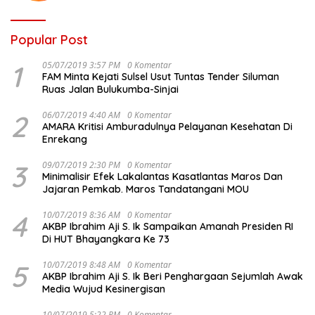
Popular Post
1
05/07/2019 3:57 PM
0 Komentar
FAM Minta Kejati Sulsel Usut Tuntas Tender Siluman
Ruas Jalan Bulukumba-Sinjai
2
06/07/2019 4:40 AM
0 Komentar
AMARA Kritisi Amburadulnya Pelayanan Kesehatan Di
Enrekang
3
09/07/2019 2:30 PM
0 Komentar
Minimalisir Efek Lakalantas Kasatlantas Maros Dan
Jajaran Pemkab. Maros Tandatangani MOU
4
10/07/2019 8:36 AM
0 Komentar
AKBP Ibrahim Aji S. Ik Sampaikan Amanah Presiden RI
Di HUT Bhayangkara Ke 73
5
10/07/2019 8:48 AM
0 Komentar
AKBP Ibrahim Aji S. Ik Beri Penghargaan Sejumlah Awak
Media Wujud Kesinergisan
10/07/2019 5:22 PM
0 Komentar