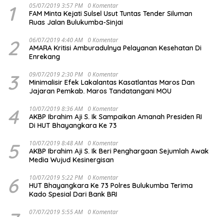
1
05/07/2019 3:57 PM
0 Komentar
FAM Minta Kejati Sulsel Usut Tuntas Tender Siluman
Ruas Jalan Bulukumba-Sinjai
2
06/07/2019 4:40 AM
0 Komentar
AMARA Kritisi Amburadulnya Pelayanan Kesehatan Di
Enrekang
3
09/07/2019 2:30 PM
0 Komentar
Minimalisir Efek Lakalantas Kasatlantas Maros Dan
Jajaran Pemkab. Maros Tandatangani MOU
4
10/07/2019 8:36 AM
0 Komentar
AKBP Ibrahim Aji S. Ik Sampaikan Amanah Presiden RI
Di HUT Bhayangkara Ke 73
5
10/07/2019 8:48 AM
0 Komentar
AKBP Ibrahim Aji S. Ik Beri Penghargaan Sejumlah Awak
Media Wujud Kesinergisan
6
10/07/2019 5:22 PM
0 Komentar
HUT Bhayangkara Ke 73 Polres Bulukumba Terima
Kado Spesial Dari Bank BRI
07/07/2019 5:55 AM
0 Komentar