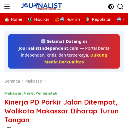
Langsung
ke
konten
Home
Hiburan
Hukrim
Kepolisian
Kr
Selamat Datang di
JournalistIndependent.com
— Portal berita
independen, kritis, dan terpercaya.
Dukung
Media Berkualitas
Beranda
Makassar
Makassar
,
News
,
Pemerintah
Kinerja PD Parkir Jalan Ditempat,
Walikota Makassar Diharap Turun
Tangan