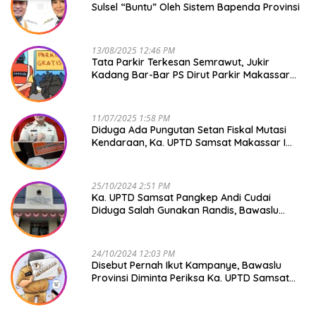
Sulsel “Buntu” Oleh Sistem Bapenda Provinsi
13/08/2025 12:46 PM
Tata Parkir Terkesan Semrawut, Jukir
Kadang Bar-Bar PS Dirut Parkir Makassar
Raya NO COMMENT
11/07/2025 1:58 PM
Diduga Ada Pungutan Setan Fiskal Mutasi
Kendaraan, Ka. UPTD Samsat Makassar I
Mendadak GAPTEK
25/10/2024 2:51 PM
Ka. UPTD Samsat Pangkep Andi Cudai
Diduga Salah Gunakan Randis, Bawaslu
Jangan Tutup Mata
24/10/2024 12:03 PM
Disebut Pernah Ikut Kampanye, Bawaslu
Provinsi Diminta Periksa Ka. UPTD Samsat
Pangkep Andi Cudai