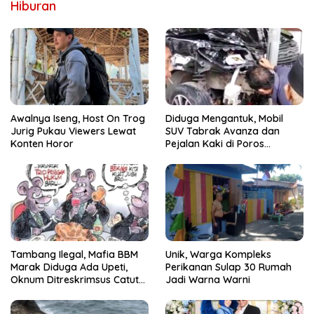
Hiburan
Awalnya Iseng, Host On Trog
Diduga Mengantuk, Mobil
Jurig Pukau Viewers Lewat
SUV Tabrak Avanza dan
Konten Horor
Pejalan Kaki di Poros
Pallangga Gowa
Tambang Ilegal, Mafia BBM
Unik, Warga Kompleks
Marak Diduga Ada Upeti,
Perikanan Sulap 30 Rumah
Oknum Ditreskrimsus Catut
Jadi Warna Warni
Nama Kapolda Sulsel