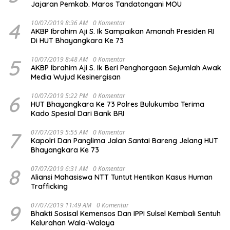
Jajaran Pemkab. Maros Tandatangani MOU
4
10/07/2019 8:36 AM
0 Komentar
AKBP Ibrahim Aji S. Ik Sampaikan Amanah Presiden RI
Di HUT Bhayangkara Ke 73
5
10/07/2019 8:48 AM
0 Komentar
AKBP Ibrahim Aji S. Ik Beri Penghargaan Sejumlah Awak
Media Wujud Kesinergisan
6
10/07/2019 5:22 PM
0 Komentar
HUT Bhayangkara Ke 73 Polres Bulukumba Terima
Kado Spesial Dari Bank BRI
7
07/07/2019 5:55 AM
0 Komentar
Kapolri Dan Panglima Jalan Santai Bareng Jelang HUT
Bhayangkara Ke 73
8
07/07/2019 6:31 AM
0 Komentar
Aliansi Mahasiswa NTT Tuntut Hentikan Kasus Human
Trafficking
9
07/07/2019 11:49 AM
0 Komentar
Bhakti Sosisal Kemensos Dan IPPI Sulsel Kembali Sentuh
Kelurahan Wala-Walaya