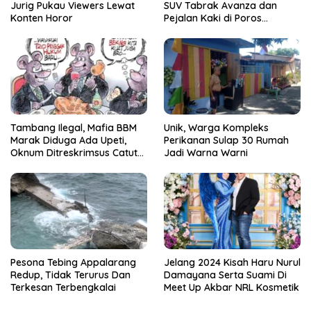
Jurig Pukau Viewers Lewat
SUV Tabrak Avanza dan
Konten Horor
Pejalan Kaki di Poros
Pallangga Gowa
Tambang Ilegal, Mafia BBM
Unik, Warga Kompleks
Marak Diduga Ada Upeti,
Perikanan Sulap 30 Rumah
Oknum Ditreskrimsus Catut
Jadi Warna Warni
Nama Kapolda Sulsel
Pesona Tebing Appalarang
Jelang 2024 Kisah Haru Nurul
Redup, Tidak Terurus Dan
Damayana Serta Suami Di
Terkesan Terbengkalai
Meet Up Akbar NRL Kosmetik