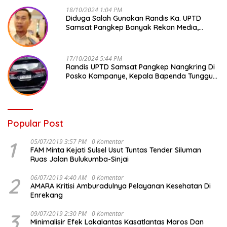
18/10/2024 1:04 PM
Diduga Salah Gunakan Randis Ka. UPTD
Samsat Pangkep Banyak Rekan Media,
Kepala Bapenda Ditantang Copot !
17/10/2024 5:44 PM
Randis UPTD Samsat Pangkep Nangkring Di
Posko Kampanye, Kepala Bapenda Tunggu
Reaksi Bawaslu
Popular Post
1
05/07/2019 3:57 PM
0 Komentar
FAM Minta Kejati Sulsel Usut Tuntas Tender Siluman
Ruas Jalan Bulukumba-Sinjai
2
06/07/2019 4:40 AM
0 Komentar
AMARA Kritisi Amburadulnya Pelayanan Kesehatan Di
Enrekang
3
09/07/2019 2:30 PM
0 Komentar
Minimalisir Efek Lakalantas Kasatlantas Maros Dan