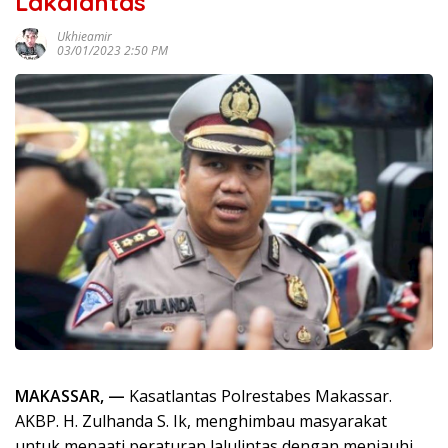
Lakalantas
Ukhieamir
03/01/2023 2:50 PM
MAKASSAR, —
Kasatlantas Polrestabes Makassar.
AKBP. H. Zulhanda S. Ik, menghimbau masyarakat
untuk menaati peraturan lalulintas dengan menjauhi