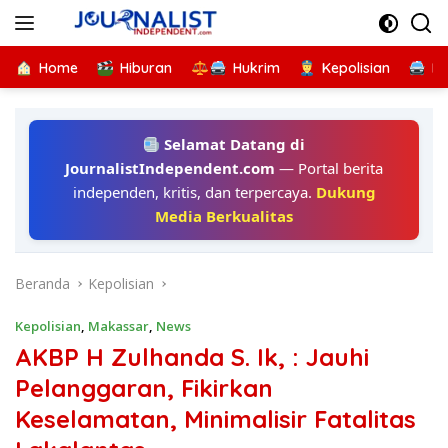
Langsung
ke
konten
Home
Hiburan
Hukrim
Kepolisian
Kr
Selamat Datang di
JournalistIndependent.com
— Portal berita
independen, kritis, dan terpercaya.
Dukung
Media Berkualitas
Beranda
Kepolisian
Kepolisian
,
Makassar
,
News
AKBP H Zulhanda S. Ik, : Jauhi
Pelanggaran, Fikirkan
Keselamatan, Minimalisir Fatalitas