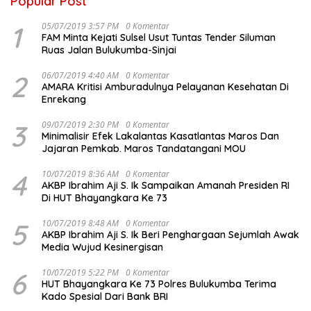
Popular Post
1
05/07/2019 3:57 PM
0 Komentar
FAM Minta Kejati Sulsel Usut Tuntas Tender Siluman
Ruas Jalan Bulukumba-Sinjai
2
06/07/2019 4:40 AM
0 Komentar
AMARA Kritisi Amburadulnya Pelayanan Kesehatan Di
Enrekang
3
09/07/2019 2:30 PM
0 Komentar
Minimalisir Efek Lakalantas Kasatlantas Maros Dan
Jajaran Pemkab. Maros Tandatangani MOU
4
10/07/2019 8:36 AM
0 Komentar
AKBP Ibrahim Aji S. Ik Sampaikan Amanah Presiden RI
Di HUT Bhayangkara Ke 73
5
10/07/2019 8:48 AM
0 Komentar
AKBP Ibrahim Aji S. Ik Beri Penghargaan Sejumlah Awak
Media Wujud Kesinergisan
6
10/07/2019 5:22 PM
0 Komentar
HUT Bhayangkara Ke 73 Polres Bulukumba Terima
Kado Spesial Dari Bank BRI