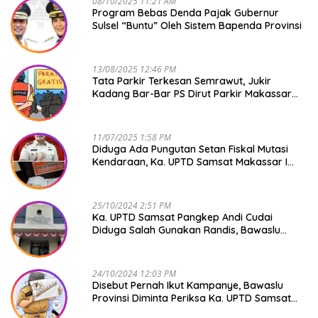
08/10/2025 11:21 AM
Program Bebas Denda Pajak Gubernur
Sulsel “Buntu” Oleh Sistem Bapenda Provinsi
13/08/2025 12:46 PM
Tata Parkir Terkesan Semrawut, Jukir
Kadang Bar-Bar PS Dirut Parkir Makassar
Raya NO COMMENT
11/07/2025 1:58 PM
Diduga Ada Pungutan Setan Fiskal Mutasi
Kendaraan, Ka. UPTD Samsat Makassar I
Mendadak GAPTEK
25/10/2024 2:51 PM
Ka. UPTD Samsat Pangkep Andi Cudai
Diduga Salah Gunakan Randis, Bawaslu
Jangan Tutup Mata
24/10/2024 12:03 PM
Disebut Pernah Ikut Kampanye, Bawaslu
Provinsi Diminta Periksa Ka. UPTD Samsat
Pangkep Andi Cudai