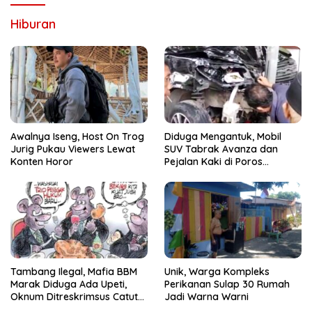
Hiburan
Awalnya Iseng, Host On Trog
Diduga Mengantuk, Mobil
Jurig Pukau Viewers Lewat
SUV Tabrak Avanza dan
Konten Horor
Pejalan Kaki di Poros
Pallangga Gowa
Tambang Ilegal, Mafia BBM
Unik, Warga Kompleks
Marak Diduga Ada Upeti,
Perikanan Sulap 30 Rumah
Oknum Ditreskrimsus Catut
Jadi Warna Warni
Nama Kapolda Sulsel