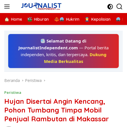
Langsung
ke
konten
Home
Hiburan
Hukrim
Kepolisian
Kr
Selamat Datang di
JournalistIndependent.com
— Portal berita
independen, kritis, dan terpercaya.
Dukung
Media Berkualitas
Beranda
Peristiwa
Peristiwa
Hujan Disertai Angin Kencang,
Pohon Tumbang Timpa Mobil
Penjual Rambutan di Makassar