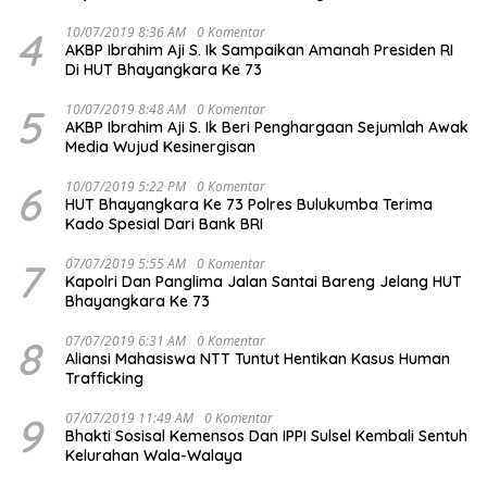
4
10/07/2019 8:36 AM
0 Komentar
AKBP Ibrahim Aji S. Ik Sampaikan Amanah Presiden RI
Di HUT Bhayangkara Ke 73
5
10/07/2019 8:48 AM
0 Komentar
AKBP Ibrahim Aji S. Ik Beri Penghargaan Sejumlah Awak
Media Wujud Kesinergisan
6
10/07/2019 5:22 PM
0 Komentar
HUT Bhayangkara Ke 73 Polres Bulukumba Terima
Kado Spesial Dari Bank BRI
7
07/07/2019 5:55 AM
0 Komentar
Kapolri Dan Panglima Jalan Santai Bareng Jelang HUT
Bhayangkara Ke 73
8
07/07/2019 6:31 AM
0 Komentar
Aliansi Mahasiswa NTT Tuntut Hentikan Kasus Human
Trafficking
9
07/07/2019 11:49 AM
0 Komentar
Bhakti Sosisal Kemensos Dan IPPI Sulsel Kembali Sentuh
Kelurahan Wala-Walaya