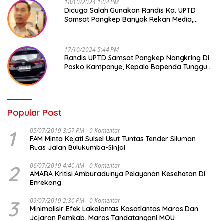
18/10/2024 1:04 PM
Diduga Salah Gunakan Randis Ka. UPTD
Samsat Pangkep Banyak Rekan Media,
Kepala Bapenda Ditantang Copot !
17/10/2024 5:44 PM
Randis UPTD Samsat Pangkep Nangkring Di
Posko Kampanye, Kepala Bapenda Tunggu
Reaksi Bawaslu
Popular Post
1
05/07/2019 3:57 PM
0 Komentar
FAM Minta Kejati Sulsel Usut Tuntas Tender Siluman
Ruas Jalan Bulukumba-Sinjai
2
06/07/2019 4:40 AM
0 Komentar
AMARA Kritisi Amburadulnya Pelayanan Kesehatan Di
Enrekang
3
09/07/2019 2:30 PM
0 Komentar
Minimalisir Efek Lakalantas Kasatlantas Maros Dan
Jajaran Pemkab. Maros Tandatangani MOU