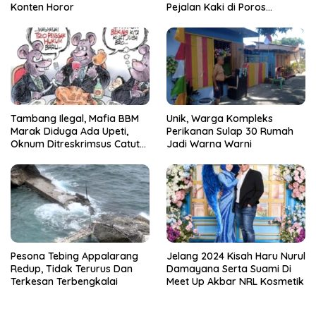
Konten Horor
Pejalan Kaki di Poros
Pallangga Gowa
Tambang Ilegal, Mafia BBM
Unik, Warga Kompleks
Marak Diduga Ada Upeti,
Perikanan Sulap 30 Rumah
Oknum Ditreskrimsus Catut
Jadi Warna Warni
Nama Kapolda Sulsel
Pesona Tebing Appalarang
Jelang 2024 Kisah Haru Nurul
Redup, Tidak Terurus Dan
Damayana Serta Suami Di
Terkesan Terbengkalai
Meet Up Akbar NRL Kosmetik