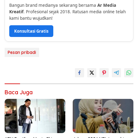
Bangun brand medianya sekarang bersama
Ar Media
Kreatif
. Profesional sejak 2018. Ratusan media online telah
kami bantu wujudkan!
Konsultasi Gratis
Pesan pribadi
Baca Juga