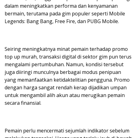
dalam meningkatkan performa dan kenyamanan
bermain, terutama pada gim populer seperti Mobile
Legends: Bang Bang, Free Fire, dan PUBG Mobile.
Seiring meningkatnya minat pemain terhadap promo
top up murah, transaksi digital di sektor gim pun terus
mengalami pertumbuhan. Namun, kondisi tersebut
juga diiringi munculnya berbagai modus penipuan
yang memanfaatkan ketidaktelitian pengguna. Promo
dengan harga sangat rendah kerap dijadikan umpan
untuk mengambil alih akun atau merugikan pemain
secara finansial.
Pemain perlu mencermati sejumlah indikator sebelum