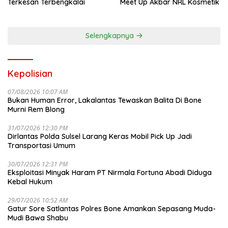
Terkesan Terbengkalai
Meet Up Akbar NRL Kosmetik
Selengkapnya
Kepolisian
07/08/2026 10:07 AM
Bukan Human Error, Lakalantas Tewaskan Balita Di Bone
Murni Rem Blong
31/07/2026 12:30 PM
Dirlantas Polda Sulsel Larang Keras Mobil Pick Up Jadi
Transportasi Umum
30/07/2026 12:31 PM
Eksploitasi Minyak Haram PT Nirmala Fortuna Abadi Diduga
Kebal Hukum
29/07/2026 10:52 AM
Gatur Sore Satlantas Polres Bone Amankan Sepasang Muda-
Mudi Bawa Shabu