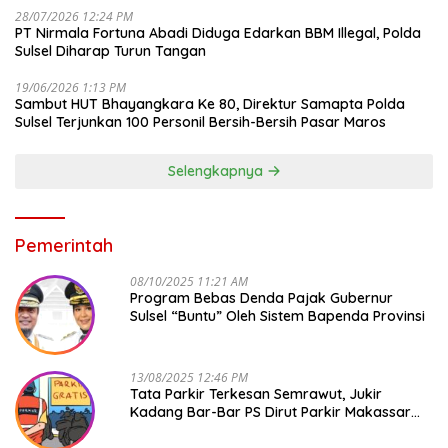
28/07/2026 12:24 PM
PT Nirmala Fortuna Abadi Diduga Edarkan BBM Illegal, Polda
Sulsel Diharap Turun Tangan
19/06/2026 1:13 PM
Sambut HUT Bhayangkara Ke 80, Direktur Samapta Polda
Sulsel Terjunkan 100 Personil Bersih-Bersih Pasar Maros
Selengkapnya
Pemerintah
08/10/2025 11:21 AM
Program Bebas Denda Pajak Gubernur
Sulsel “Buntu” Oleh Sistem Bapenda Provinsi
13/08/2025 12:46 PM
Tata Parkir Terkesan Semrawut, Jukir
Kadang Bar-Bar PS Dirut Parkir Makassar
Raya NO COMMENT