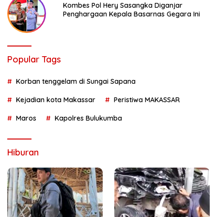
Kombes Pol Hery Sasangka Diganjar
Penghargaan Kepala Basarnas Gegara Ini
Popular Tags
Korban tenggelam di Sungai Sapana
Kejadian kota Makassar
Peristiwa MAKASSAR
Maros
Kapolres Bulukumba
Hiburan