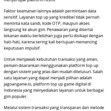
Faktor keamanan lainnya adalah permintaan data
sensitif. Layanan top up yang kredibel tidak pernah
meminta kata sandi, kode OTP, maupun akses
langsung ke akun gim. Penawaran yang disertai
tekanan waktu berlebihan juga perlu disikapi dengan
hati-hati, karena sering kali bertujuan memancing
keputusan impulsif.
Untuk menjawab kebutuhan transaksi yang aman,
pemain disarankan menggunakan platform top up
dengan sistem yang jelas dan mudah ditelusuri. Salah
satu layanan yang dapat menjadi pilihan adalah
jagoangame.io, platform top up game digital di
Indonesia yang menyediakan layanan untuk berbagai
gim populer.
Melalui sistem transaksi yang transparan dan metode