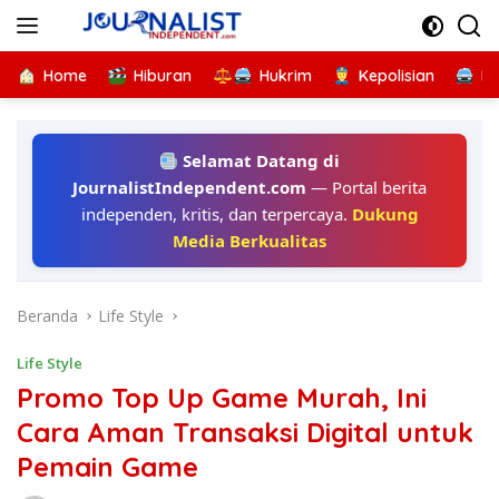
Langsung
ke
konten
Home
Hiburan
Hukrim
Kepolisian
Kr
Selamat Datang di
JournalistIndependent.com
— Portal berita
independen, kritis, dan terpercaya.
Dukung
Media Berkualitas
Beranda
Life Style
Life Style
Promo Top Up Game Murah, Ini
Cara Aman Transaksi Digital untuk
Pemain Game