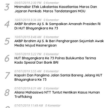
3
09/07/2019 2:30 PM
0 Komentar
Minimalisir Efek Lakalantas Kasatlantas Maros Dan
Jajaran Pemkab. Maros Tandatangani MOU
4
10/07/2019 8:36 AM
0 Komentar
AKBP Ibrahim Aji S. Ik Sampaikan Amanah Presiden RI
Di HUT Bhayangkara Ke 73
5
10/07/2019 8:48 AM
0 Komentar
AKBP Ibrahim Aji S. Ik Beri Penghargaan Sejumlah Awak
Media Wujud Kesinergisan
6
10/07/2019 5:22 PM
0 Komentar
HUT Bhayangkara Ke 73 Polres Bulukumba Terima
Kado Spesial Dari Bank BRI
7
07/07/2019 5:55 AM
0 Komentar
Kapolri Dan Panglima Jalan Santai Bareng Jelang HUT
Bhayangkara Ke 73
8
07/07/2019 6:31 AM
0 Komentar
Aliansi Mahasiswa NTT Tuntut Hentikan Kasus Human
Trafficking
07/07/2019 11:49 AM
0 Komentar