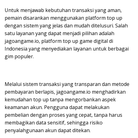
Untuk menjawab kebutuhan transaksi yang aman,
pemain disarankan menggunakan platform top up
dengan sistem yang jelas dan mudah ditelusuri. Salah
satu layanan yang dapat menjadi pilihan adalah
jagoangame.io, platform top up game digital di
Indonesia yang menyediakan layanan untuk berbagai
gim populer.
Melalui sistem transaksi yang transparan dan metode
pembayaran berlapis, jagoangame.io menghadirkan
kemudahan top up tanpa mengorbankan aspek
keamanan akun. Pengguna dapat melakukan
pembelian dengan proses yang cepat, tanpa harus
membagikan data sensitif, sehingga risiko
penyalahgunaan akun dapat ditekan.